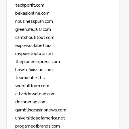
techporfit.com
bekasionline.com
nbusinessplan.com
greenlife360.com
cantshoutitout.com
expressufabet.biz
mypuertoplata.net
thepioneerxpress.com
howtofixissue.com
teamufabet.biz
webfullform.com
allviddownload.com
decorsmag.com
gamblingcasinonews.com
universitiesofamerica.net
progameofbrands.com