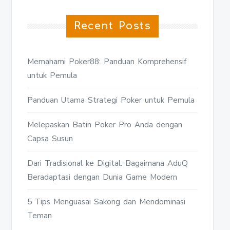
Recent Posts
Memahami Poker88: Panduan Komprehensif
untuk Pemula
Panduan Utama Strategi Poker untuk Pemula
Melepaskan Batin Poker Pro Anda dengan
Capsa Susun
Dari Tradisional ke Digital: Bagaimana AduQ
Beradaptasi dengan Dunia Game Modern
5 Tips Menguasai Sakong dan Mendominasi
Teman