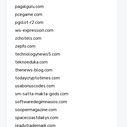
pagalguru.com
pcegame.com
pgslot-r2.com
ws-expression.com
zchotels.com
zepfo.com
technologynews5.com
teknoeduka.com
thenews-blog.com
todaycryptotimes.com
usabonuscodes.com
sm-satta-makta-gods.com
softwaredegimnasios.com
soopermagazine.com
spacecoastdailys.com
readytrademark.com