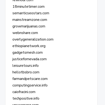
18minutetimer.com
semanticseostars.com
mainstreamzone.com
growmarijuanas.com
webnshare.com
overlygeneralization.com
ethiopianetwork.org
gadgetsmesh.com
justicefornevada.com
leisuretours.info
hellotbsbro.com
farmandpetscare.com
computingservice.info
caiofracini.com
techpositive.info
unseonrang.com