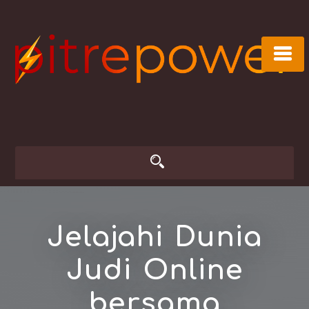
Skip
to
content
Jelajahi Dunia
Judi Online
bersama