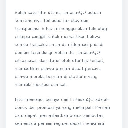
Salah satu fitur utama LintasanQQ adalah
komitmennya terhadap fair play dan
transparansi. Situs ini menggunakan teknologi
enkripsi canggih untuk memastikan bahwa
semua transaksi aman dan informasi pribadi
pemain terlindungi. Selain itu, LintasanQQ
dilisensikan dan diatur oleh otoritas terkait,
memastikan bahwa pemain dapat percaya
bahwa mereka bermain di platform yang
memiliki reputasi dan sah.
Fitur menonjol lainnya dari LintasanQQ adalah
bonus dan promosinya yang melimpah. Pemain
baru dapat memanfaatkan bonus sambutan,
sementara pemain reguler dapat menikmati