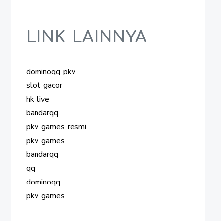
LINK LAINNYA
dominoqq pkv
slot gacor
hk live
bandarqq
pkv games resmi
pkv games
bandarqq
qq
dominoqq
pkv games