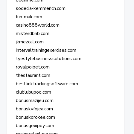
sodecia-kemmerich.com
fun-mak.com
casino888world.com
misterdbnb.com
jkmezcal.com
intervaltrainingexercises.com
tyestylebusinesssolutions.com
royalpoipet.com
thestaurant.com
bestlinktrackingsoftware.com
clublubupoo.com
bonusmazijeu.com
bonuskyfojea.com
bonuskorokee.com
bonusgexipoy.com
casinorelaxluxe.com