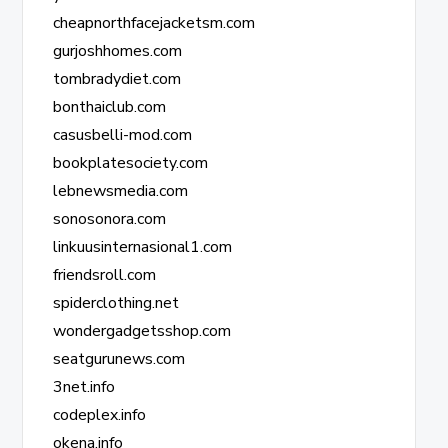
cheapnorthfacejacketsm.com
gurjoshhomes.com
tombradydiet.com
bonthaiclub.com
casusbelli-mod.com
bookplatesociety.com
lebnewsmedia.com
sonosonora.com
linkuusinternasional1.com
friendsroll.com
spiderclothing.net
wondergadgetsshop.com
seatgurunews.com
3net.info
codeplex.info
okena.info