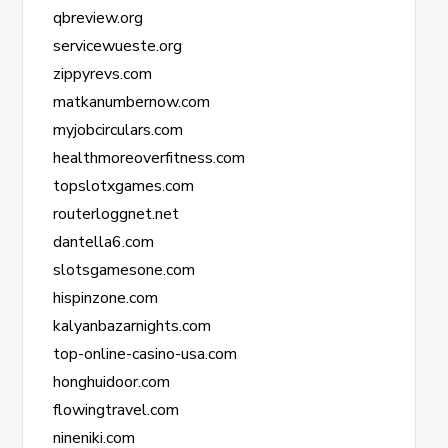
qbreview.org
servicewueste.org
zippyrevs.com
matkanumbernow.com
myjobcirculars.com
healthmoreoverfitness.com
topslotxgames.com
routerloggnet.net
dantella6.com
slotsgamesone.com
hispinzone.com
kalyanbazarnights.com
top-online-casino-usa.com
honghuidoor.com
flowingtravel.com
nineniki.com