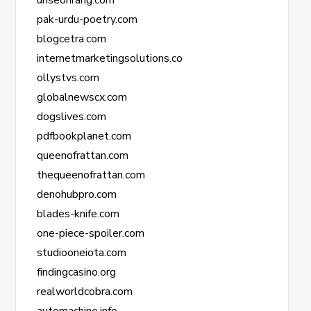
pak-urdu-poetry.com
blogcetra.com
internetmarketingsolutions.co
ollystvs.com
globalnewscx.com
dogslives.com
pdfbookplanet.com
queenofrattan.com
thequeenofrattan.com
denohubpro.com
blades-knife.com
one-piece-spoiler.com
studiooneiota.com
findingcasino.org
realworldcobra.com
automachine.info