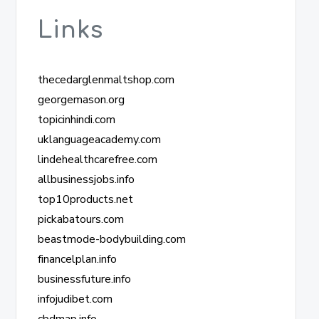
Links
thecedarglenmaltshop.com
georgemason.org
topicinhindi.com
uklanguageacademy.com
lindehealthcarefree.com
allbusinessjobs.info
top10products.net
pickabatours.com
beastmode-bodybuilding.com
financelplan.info
businessfuture.info
infojudibet.com
cbdmap.info