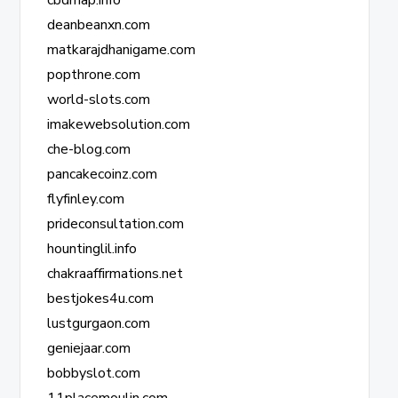
deanbeanxn.com
matkarajdhanigame.com
popthrone.com
world-slots.com
imakewebsolution.com
che-blog.com
pancakecoinz.com
flyfinley.com
prideconsultation.com
hountinglil.info
chakraaffirmations.net
bestjokes4u.com
lustgurgaon.com
geniejaar.com
bobbyslot.com
11placemoulin.com