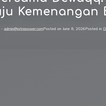
ju Kemenangan 
 -
admin@pitrepower.com
Posted on June 8, 2026
Posted in
D