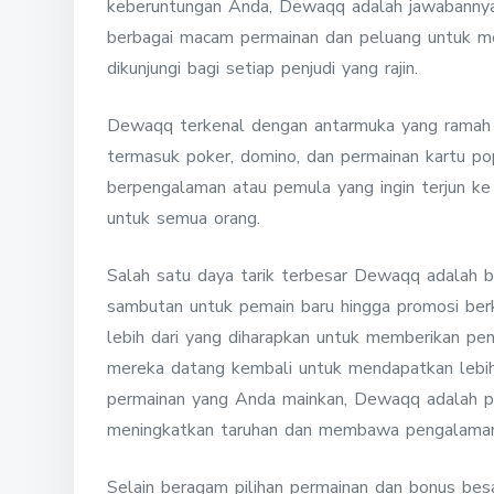
keberuntungan Anda, Dewaqq adalah jawabannya. 
berbagai macam permainan dan peluang untuk me
dikunjungi bagi setiap penjudi yang rajin.
Dewaqq terkenal dengan antarmuka yang ramah 
termasuk poker, domino, dan permainan kartu pop
berpengalaman atau pemula yang ingin terjun ke 
untuk semua orang.
Salah satu daya tarik terbesar Dewaqq adalah 
sambutan untuk pemain baru hingga promosi ber
lebih dari yang diharapkan untuk memberikan p
mereka datang kembali untuk mendapatkan lebih
permainan yang Anda mainkan, Dewaqq adalah pl
meningkatkan taruhan dan membawa pengalaman p
Selain beragam pilihan permainan dan bonus be