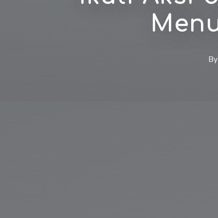
Menu
By