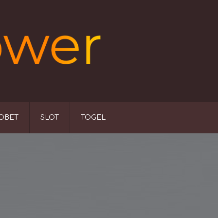
OBET
SLOT
TOGEL