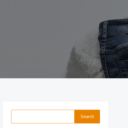
Search