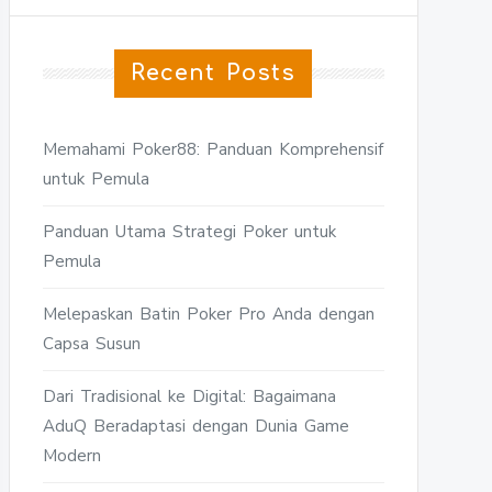
Recent Posts
Memahami Poker88: Panduan Komprehensif
untuk Pemula
Panduan Utama Strategi Poker untuk
Pemula
Melepaskan Batin Poker Pro Anda dengan
Capsa Susun
Dari Tradisional ke Digital: Bagaimana
AduQ Beradaptasi dengan Dunia Game
Modern