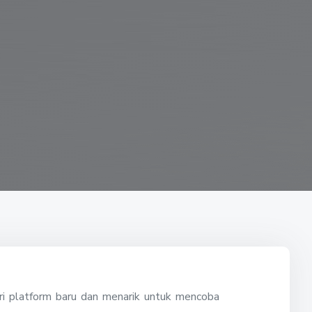
ri platform baru dan menarik untuk mencoba