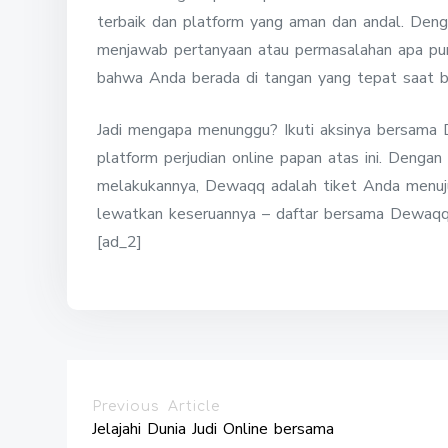
terbaik dan platform yang aman dan andal. Den
menjawab pertanyaan atau permasalahan apa pu
bahwa Anda berada di tangan yang tepat saat 
Jadi mengapa menunggu? Ikuti aksinya bersama De
platform perjudian online papan atas ini. Deng
melakukannya, Dewaqq adalah tiket Anda menuju
lewatkan keseruannya – daftar bersama Dewaqq h
[ad_2]
Previous Article
Jelajahi Dunia Judi Online bersama