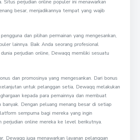
Situs perjudian online populer ini menawarkan
nang besar, menjadikannya tempat yang wajib
pengguna dan pilihan permainan yang mengesankan,
uler lainnya. Baik Anda seorang profesional
dunia perjudian online, Dewaqq memiliki sesuatu
bonus dan promosinya yang mengesankan. Dari bonus
kelanjutan untuk pelanggan setia, Dewaqq melakukan
enghargaan kepada para pemainnya dan membuat
 banyak. Dengan peluang menang besar di setiap
atform sempurna bagi mereka yang ingin
erjudian online mereka ke level berikutnya.
sar, Dewaqq juga menawarkan layanan pelanggan