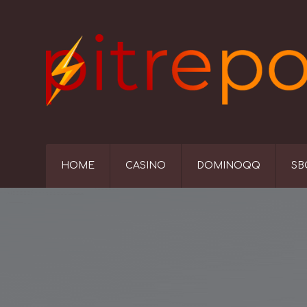
Skip
to
content
HOME
CASINO
DOMINOQQ
SB