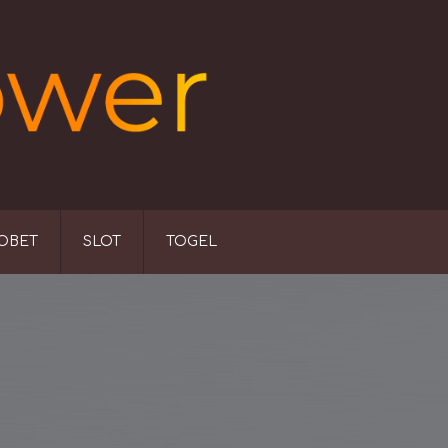
OBET
SLOT
TOGEL