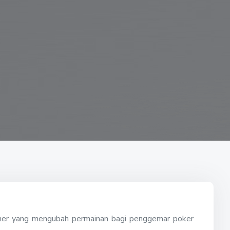
oner yang mengubah permainan bagi penggemar poker