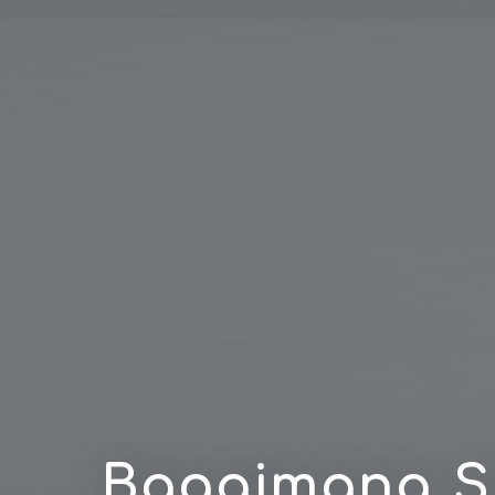
Bagaimana S