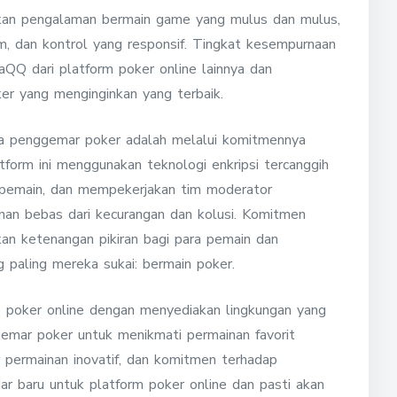
ikan pengalaman bermain game yang mulus dan mulus,
m, dan kontrol yang responsif. Tingkat kesempurnaan
QQ dari platform poker online lainnya dan
er yang menginginkan yang terbaik.
ra penggemar poker adalah melalui komitmennya
form ini menggunakan teknologi enkripsi tercanggih
n pemain, dan mempekerjakan tim moderator
an bebas dari kecurangan dan kolusi. Komitmen
kan ketenangan pikiran bagi para pemain dan
paling mereka sukai: bermain poker.
p poker online dengan menyediakan lingkungan yang
emar poker untuk menikmati permainan favorit
 permainan inovatif, dan komitmen terhadap
r baru untuk platform poker online dan pasti akan