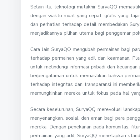
Selain itu, teknologi mutakhir SuryaQQ memast
dengan waktu muat yang cepat, grafis yang taja
dan perhatian terhadap detail membedakan Surya
menjadikannya pilihan utama bagi penggemar pok
Cara lain SuryaQQ mengubah permainan bagi pa
terhadap permainan yang adil dan keamanan. Plat
untuk melindungi informasi pribadi dan keuanga
berpengalaman untuk memastikan bahwa permain
terhadap integritas dan transparansi ini memberi
memungkinkan mereka untuk fokus pada hal yang 
Secara keseluruhan, SuryaQQ merevolusi lanska
menyenangkan, sosial, dan aman bagi para pengg
mereka. Dengan penekanan pada komunitas, fitur
permainan yang adil, SuryaQQ menetapkan standa