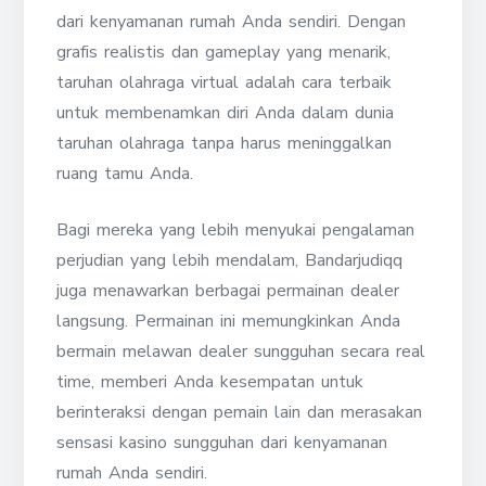
dari kenyamanan rumah Anda sendiri. Dengan
grafis realistis dan gameplay yang menarik,
taruhan olahraga virtual adalah cara terbaik
untuk membenamkan diri Anda dalam dunia
taruhan olahraga tanpa harus meninggalkan
ruang tamu Anda.
Bagi mereka yang lebih menyukai pengalaman
perjudian yang lebih mendalam, Bandarjudiqq
juga menawarkan berbagai permainan dealer
langsung. Permainan ini memungkinkan Anda
bermain melawan dealer sungguhan secara real
time, memberi Anda kesempatan untuk
berinteraksi dengan pemain lain dan merasakan
sensasi kasino sungguhan dari kenyamanan
rumah Anda sendiri.