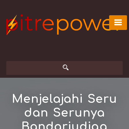
Skip
to
content
Menjelajahi Seru
dan Serunya
Bandarjudiqq