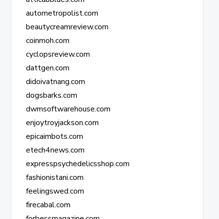
autometropolist.com
beautycreamreview.com
coinmoh.com
cyclopsreview.com
dattgen.com
didoivatnang.com
dogsbarks.com
dwmsoftwarehouse.com
enjoytroyjackson.com
epicaimbots.com
etech4news.com
expresspsychedelicsshop.com
fashionistani.com
feelingswed.com
firecabal.com
forbessmagazine.com