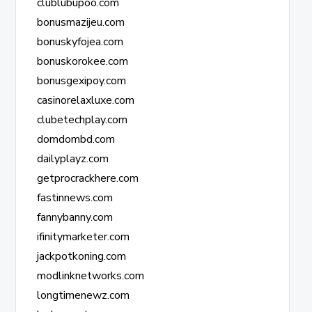
clublubupoo.com
bonusmazijeu.com
bonuskyfojea.com
bonuskorokee.com
bonusgexipoy.com
casinorelaxluxe.com
clubetechplay.com
domdombd.com
dailyplayz.com
getprocrackhere.com
fastinnews.com
fannybanny.com
ifinitymarketer.com
jackpotkoning.com
modlinknetworks.com
longtimenewz.com