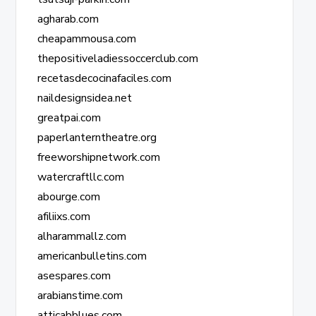
agharab.com
cheapammousa.com
thepositiveladiessoccerclub.com
recetasdecocinafaciles.com
naildesignsidea.net
greatpai.com
paperlanterntheatre.org
freeworshipnetwork.com
watercraftllc.com
abourge.com
afiliixs.com
alharammallz.com
americanbulletins.com
asespares.com
arabianstime.com
atticabblues.com