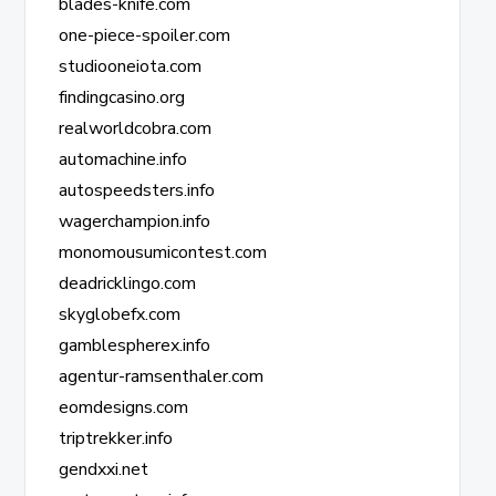
blades-knife.com
one-piece-spoiler.com
studiooneiota.com
findingcasino.org
realworldcobra.com
automachine.info
autospeedsters.info
wagerchampion.info
monomousumicontest.com
deadricklingo.com
skyglobefx.com
gamblespherex.info
agentur-ramsenthaler.com
eomdesigns.com
triptrekker.info
gendxxi.net