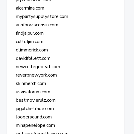
aicarmina.com
mypartysupplystore.com
annforwisconsin.com
findjaipur.com
cultofjim.com
glimmerick.com
davidfollett.com
newcollegebeat.com
reverbnewyork.com
skinmerch.com
usvisaforum.com
bestmovierulz.com
jagalchi-trade.com
loopersound.com
minapenelope.com
justicereformalliance.com