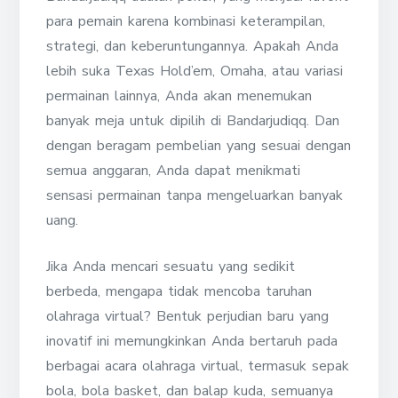
para pemain karena kombinasi keterampilan,
strategi, dan keberuntungannya. Apakah Anda
lebih suka Texas Hold’em, Omaha, atau variasi
permainan lainnya, Anda akan menemukan
banyak meja untuk dipilih di Bandarjudiqq. Dan
dengan beragam pembelian yang sesuai dengan
semua anggaran, Anda dapat menikmati
sensasi permainan tanpa mengeluarkan banyak
uang.
Jika Anda mencari sesuatu yang sedikit
berbeda, mengapa tidak mencoba taruhan
olahraga virtual? Bentuk perjudian baru yang
inovatif ini memungkinkan Anda bertaruh pada
berbagai acara olahraga virtual, termasuk sepak
bola, bola basket, dan balap kuda, semuanya