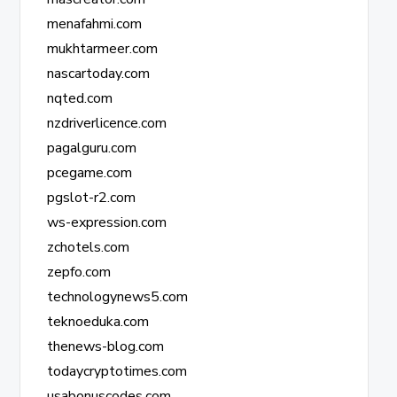
menafahmi.com
mukhtarmeer.com
nascartoday.com
nqted.com
nzdriverlicence.com
pagalguru.com
pcegame.com
pgslot-r2.com
ws-expression.com
zchotels.com
zepfo.com
technologynews5.com
teknoeduka.com
thenews-blog.com
todaycryptotimes.com
usabonuscodes.com