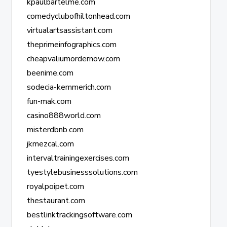
kpaulbartelme.com
comedyclubofhiltonhead.com
virtualartsassistant.com
theprimeinfographics.com
cheapvaliumordernow.com
beenime.com
sodecia-kemmerich.com
fun-mak.com
casino888world.com
misterdbnb.com
jkmezcal.com
intervaltrainingexercises.com
tyestylebusinesssolutions.com
royalpoipet.com
thestaurant.com
bestlinktrackingsoftware.com