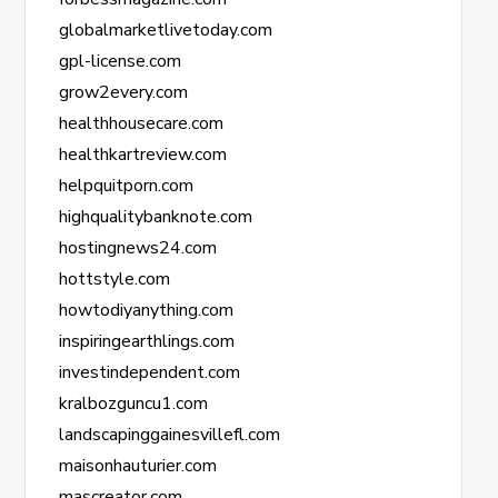
globalmarketlivetoday.com
gpl-license.com
grow2every.com
healthhousecare.com
healthkartreview.com
helpquitporn.com
highqualitybanknote.com
hostingnews24.com
hottstyle.com
howtodiyanything.com
inspiringearthlings.com
investindependent.com
kralbozguncu1.com
landscapinggainesvillefl.com
maisonhauturier.com
mascreator.com