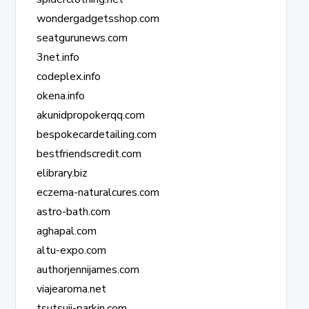
wondergadgetsshop.com
seatgurunews.com
3net.info
codeplex.info
okena.info
akunidpropokerqq.com
bespokecardetailing.com
bestfriendscredit.com
elibrary.biz
eczema-naturalcures.com
astro-bath.com
aghapal.com
altu-expo.com
authorjennijames.com
viajearoma.net
tsutsuji-parkin.com