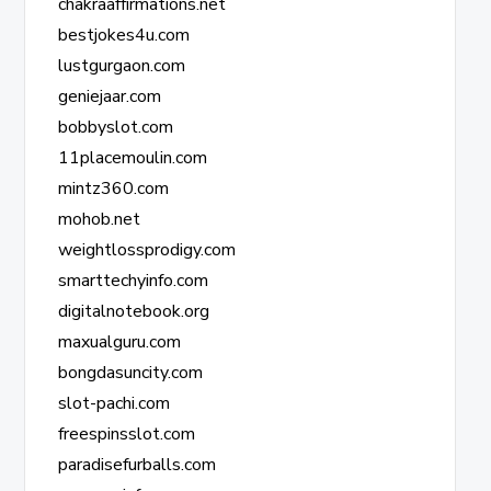
chakraaffirmations.net
bestjokes4u.com
lustgurgaon.com
geniejaar.com
bobbyslot.com
11placemoulin.com
mintz360.com
mohob.net
weightlossprodigy.com
smarttechyinfo.com
digitalnotebook.org
maxualguru.com
bongdasuncity.com
slot-pachi.com
freespinsslot.com
paradisefurballs.com