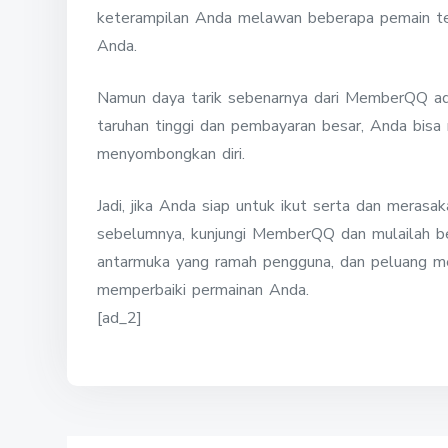
keterampilan Anda melawan beberapa pemain ter
Anda.
Namun daya tarik sebenarnya dari MemberQQ ad
taruhan tinggi dan pembayaran besar, Anda bisa
menyombongkan diri.
Jadi, jika Anda siap untuk ikut serta dan meras
sebelumnya, kunjungi MemberQQ dan mulailah ber
antarmuka yang ramah pengguna, dan peluang me
memperbaiki permainan Anda.
[ad_2]