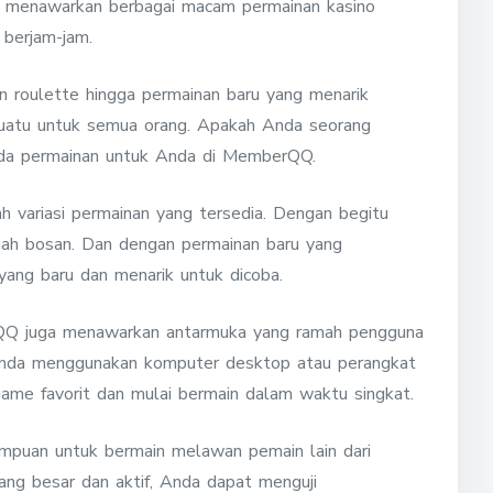
ni menawarkan berbagai macam permainan kasino
berjam-jam.
dan roulette hingga permainan baru yang menarik
suatu untuk semua orang. Apakah Anda seorang
ada permainan untuk Anda di MemberQQ.
 variasi permainan yang tersedia. Dengan begitu
ernah bosan. Dan dengan permainan baru yang
yang baru dan menarik untuk dicoba.
rQQ juga menawarkan antarmuka yang ramah pengguna
 Anda menggunakan komputer desktop atau perangkat
me favorit dan mulai bermain dalam waktu singkat.
mpuan untuk bermain melawan pemain lain dari
ng besar dan aktif, Anda dapat menguji