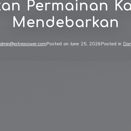
an Permainan Ka
Mendebarkan
admin@pitrepower.com
Posted on June 25, 2026
Posted in
Dom