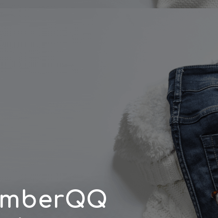
MemberQQ