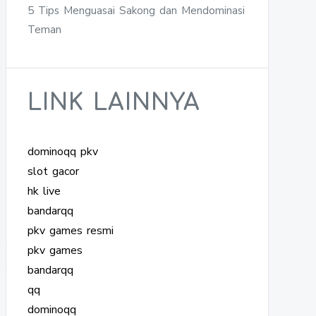
5 Tips Menguasai Sakong dan Mendominasi
Teman
LINK LAINNYA
dominoqq pkv
slot gacor
hk live
bandarqq
pkv games resmi
pkv games
bandarqq
qq
dominoqq