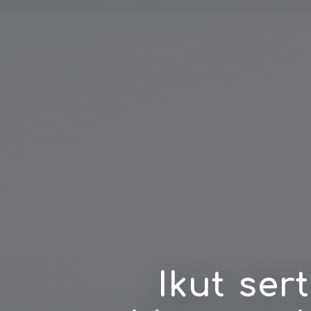
Ikut se