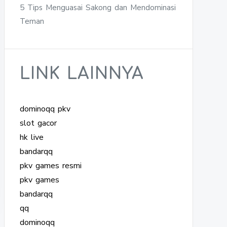
5 Tips Menguasai Sakong dan Mendominasi
Teman
LINK LAINNYA
dominoqq pkv
slot gacor
hk live
bandarqq
pkv games resmi
pkv games
bandarqq
qq
dominoqq