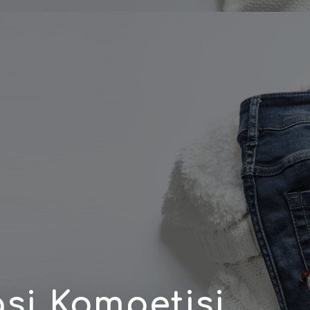
si Kompetisi