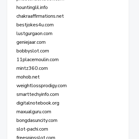
hountinglil.info
chakraaffirmations.net
bestjokes4u.com
lustgurgaon.com
geniejaar.com
bobbyslot.com
11placemoulin.com
mintz360.com
mohob.net
weightlossprodigy.com
smarttechyinfo.com
digitalnotebook.org
maxualguru.com
bongdasuncity.com
slot-pachi.com
freespinsslot.com