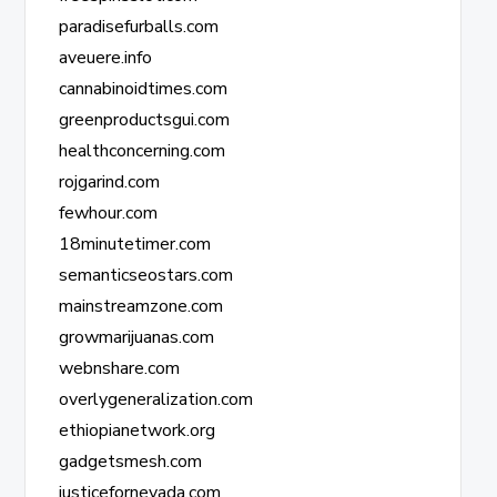
paradisefurballs.com
aveuere.info
cannabinoidtimes.com
greenproductsgui.com
healthconcerning.com
rojgarind.com
fewhour.com
18minutetimer.com
semanticseostars.com
mainstreamzone.com
growmarijuanas.com
webnshare.com
overlygeneralization.com
ethiopianetwork.org
gadgetsmesh.com
justicefornevada.com