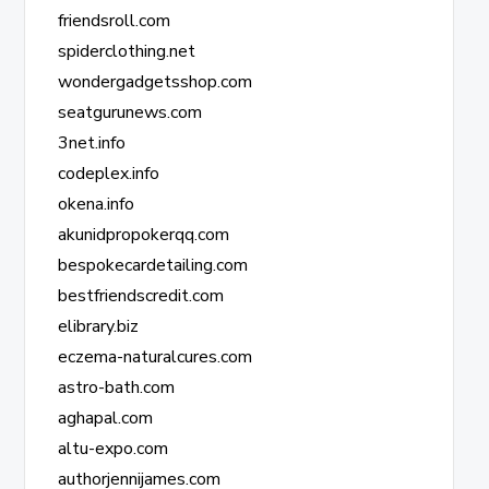
friendsroll.com
spiderclothing.net
wondergadgetsshop.com
seatgurunews.com
3net.info
codeplex.info
okena.info
akunidpropokerqq.com
bespokecardetailing.com
bestfriendscredit.com
elibrary.biz
eczema-naturalcures.com
astro-bath.com
aghapal.com
altu-expo.com
authorjennijames.com