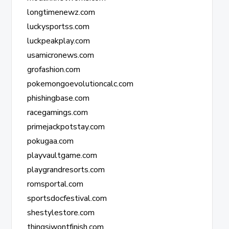
longtimenewz.com
luckysportss.com
luckpeakplay.com
usamicronews.com
grofashion.com
pokemongoevolutioncalc.com
phishingbase.com
racegamings.com
primejackpotstay.com
pokugaa.com
playvaultgame.com
playgrandresorts.com
romsportal.com
sportsdocfestival.com
shestylestore.com
thingsiwontfinish.com