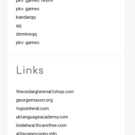
pkv games resmi
pkv games
bandarqq
qq
dominoqq
pkv games
Links
thecedarglenmaltshop.com
georgemason.org
topicinhindi.com
uklanguageacademy.com
lindehealthcarefree.com
allbusinessjobs.info