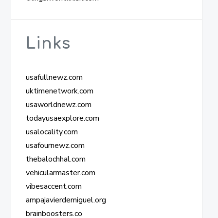
Links
usafullnewz.com
uktimenetwork.com
usaworldnewz.com
todayusaexplore.com
usalocality.com
usafournewz.com
thebalochhal.com
vehicularmaster.com
vibesaccent.com
ampajavierdemiguel.org
brainboosters.co