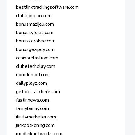
bestlinktrackingsoftware.com
clublubupoo.com
bonusmazijeu.com
bonuskyfojea.com
bonuskorokee.com
bonusgexipoy.com
casinorelaxluxe.com
clubetechplay.com
domdombd.com
dailyplayz.com
getprocrackhere.com
fastinnews.com
fannybanny.com
ifinitymarketer.com
jackpotkoning.com
modlinknetworks.com