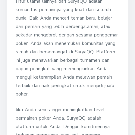
Fitur utama lainnya dari SuryaQQ adalah
komunitas pemainnya yang kuat dari seluruh
dunia. Baik Anda mencari teman baru, belajar
dari pemain yang lebih berpengalaman, atau
sekadar mengobrol dengan sesama penggemar
poker, Anda akan menemukan komunitas yang
ramah dan bersemangat di SuryaQQ. Platform
ini juga menawarkan berbagai turnamen dan
papan peringkat yang memungkinkan Anda
menguji keterampilan Anda melawan pemain
terbaik dan naik peringkat untuk menjadi juara
poker.
Jika Anda serius ingin meningkatkan level
permainan poker Anda, SuryaQQ adalah
platform untuk Anda. Dengan komitmennya
terhadap permainan yang adil, beragam