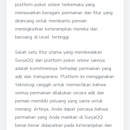
platform poker online terkemuka yang
menawarkan beragam permainan dan fitur yang
dirancang untuk membantu pemain
meningkatkan keterampilan mereka dan
bersaing di level tertinggi.
Salah satu fitur utama yang membedakan
SuryaQQ dari platform poker online lainnya
adalah komitmennya terhadap permainan yang
adil dan transparansi. Platform ini menggunakan
teknologi canggih untuk memastikan bahwa
semua permainan dilakukan secara adil dan
pemain memiliki peluang yang sama untuk
menang. Artinya, Anda dapat percaya bahwa
permainan yang Anda mainkan di SuryaQQ
benar-benar didasarkan pada keterampilan dan