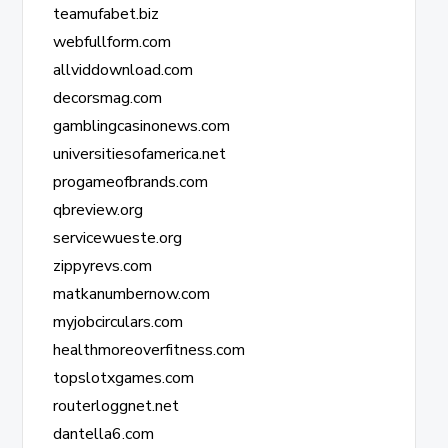
teamufabet.biz
webfullform.com
allviddownload.com
decorsmag.com
gamblingcasinonews.com
universitiesofamerica.net
progameofbrands.com
qbreview.org
servicewueste.org
zippyrevs.com
matkanumbernow.com
myjobcirculars.com
healthmoreoverfitness.com
topslotxgames.com
routerloggnet.net
dantella6.com