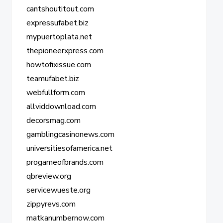
cantshoutitout.com
expressufabet.biz
mypuertoplata.net
thepioneerxpress.com
howtofixissue.com
teamufabet.biz
webfullform.com
allviddownload.com
decorsmag.com
gamblingcasinonews.com
universitiesofamerica.net
progameofbrands.com
qbreview.org
servicewueste.org
zippyrevs.com
matkanumbernow.com