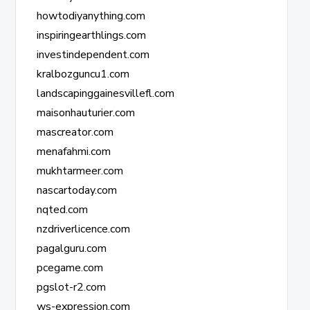
howtodiyanything.com
inspiringearthlings.com
investindependent.com
kralbozguncu1.com
landscapinggainesvillefl.com
maisonhauturier.com
mascreator.com
menafahmi.com
mukhtarmeer.com
nascartoday.com
nqted.com
nzdriverlicence.com
pagalguru.com
pcegame.com
pgslot-r2.com
ws-expression.com