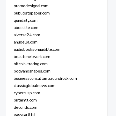
promodesignai.com
publicistspaper.com
quindaily.com
abosulte.com
aiverse24.com
anubella.com
audiobooksonaudible.com
beautenetwork.com
bitcoin-tracing.com
bodyandshapes.com
businessconsultantsroundrock.com
classicglobalnews.com
cybercusp.com
britaintt.com
deconds.com
easycartltd-