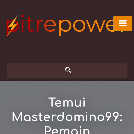
Skip
to
content
Temui
Masterdomino99:
Pemain