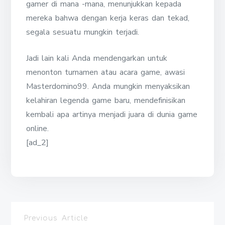
gamer di mana -mana, menunjukkan kepada
mereka bahwa dengan kerja keras dan tekad,
segala sesuatu mungkin terjadi.
Jadi lain kali Anda mendengarkan untuk
menonton turnamen atau acara game, awasi
Masterdomino99. Anda mungkin menyaksikan
kelahiran legenda game baru, mendefinisikan
kembali apa artinya menjadi juara di dunia game
online.
[ad_2]
Previous Article