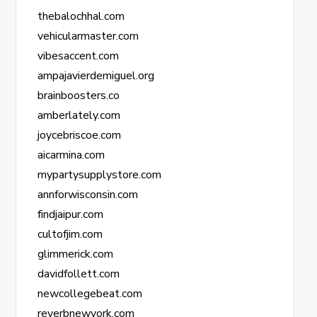
thebalochhal.com
vehicularmaster.com
vibesaccent.com
ampajavierdemiguel.org
brainboosters.co
amberlately.com
joycebriscoe.com
aicarmina.com
mypartysupplystore.com
annforwisconsin.com
findjaipur.com
cultofjim.com
glimmerick.com
davidfollett.com
newcollegebeat.com
reverbnewyork.com