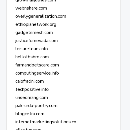
webnshare.com
overlygeneralization.com
ethiopianetwork.org
gadgetsmesh.com
justicefornevada.com
leisuretours.info
hellotbsbro.com
farmandpetscare.com
computingservice.info
caiofracini.com
techpositive.info
unseonrang.com
pak-urdu-poetry.com
blogcetra.com
internetmarketingsolutions.co
ollystvs.com