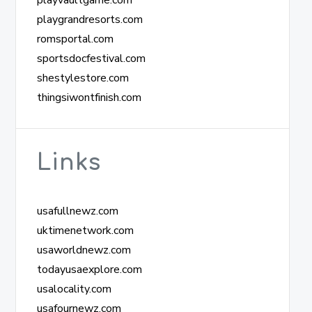
playgrandresorts.com
romsportal.com
sportsdocfestival.com
shestylestore.com
thingsiwontfinish.com
Links
usafullnewz.com
uktimenetwork.com
usaworldnewz.com
todayusaexplore.com
usalocality.com
usafournewz.com