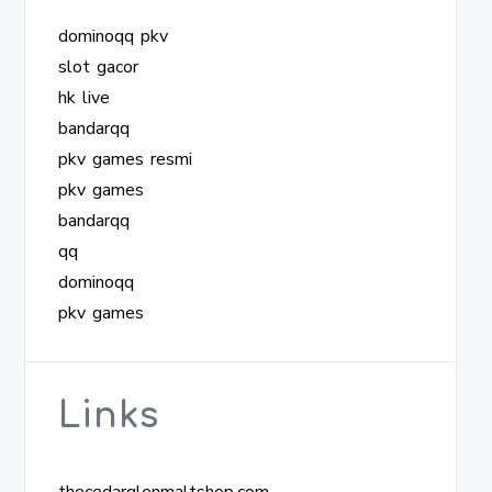
dominoqq pkv
slot gacor
hk live
bandarqq
pkv games resmi
pkv games
bandarqq
qq
dominoqq
pkv games
Links
thecedarglenmaltshop.com