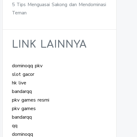
5 Tips Menguasai Sakong dan Mendominasi
Teman
LINK LAINNYA
dominoqq pkv
slot gacor
hk live
bandarqq
pkv games resmi
pkv games
bandarqq
qq
dominoqq