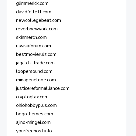
glimmerick.com
davidfollett.com
newcollegebeat.com
reverbnewyork.com
skinmerch.com
usvisaforum.com
bestmovierulz.com
jagalchi-trade.com
loopersound.com
minapenelope.com
justicereformalliance.com
cryptoglax.com
ohiohobbyplus.com
bogothemes.com
ajino-mingei.com
yourfreehost.info