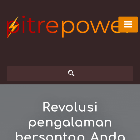
Skip
to
content
Revolusi
pengalaman
bersantap Anda