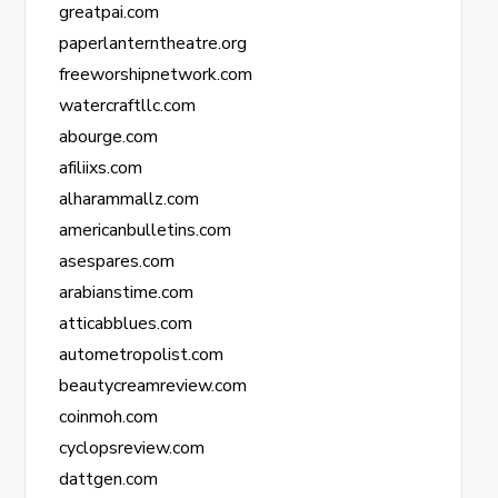
greatpai.com
paperlanterntheatre.org
freeworshipnetwork.com
watercraftllc.com
abourge.com
afiliixs.com
alharammallz.com
americanbulletins.com
asespares.com
arabianstime.com
atticabblues.com
autometropolist.com
beautycreamreview.com
coinmoh.com
cyclopsreview.com
dattgen.com