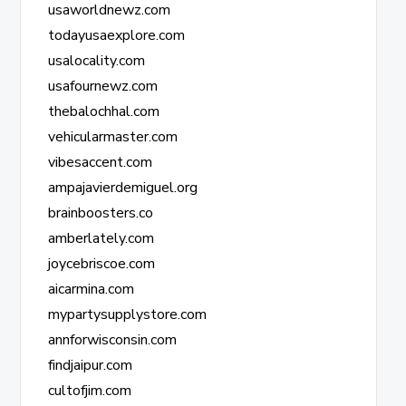
usaworldnewz.com
todayusaexplore.com
usalocality.com
usafournewz.com
thebalochhal.com
vehicularmaster.com
vibesaccent.com
ampajavierdemiguel.org
brainboosters.co
amberlately.com
joycebriscoe.com
aicarmina.com
mypartysupplystore.com
annforwisconsin.com
findjaipur.com
cultofjim.com