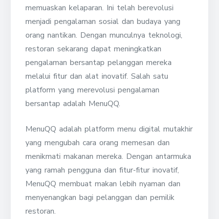
memuaskan kelaparan. Ini telah berevolusi
menjadi pengalaman sosial dan budaya yang
orang nantikan. Dengan munculnya teknologi,
restoran sekarang dapat meningkatkan
pengalaman bersantap pelanggan mereka
melalui fitur dan alat inovatif. Salah satu
platform yang merevolusi pengalaman
bersantap adalah MenuQQ.
MenuQQ adalah platform menu digital mutakhir
yang mengubah cara orang memesan dan
menikmati makanan mereka. Dengan antarmuka
yang ramah pengguna dan fitur-fitur inovatif,
MenuQQ membuat makan lebih nyaman dan
menyenangkan bagi pelanggan dan pemilik
restoran.