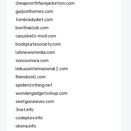
cheapnorthfacejacketsm.com
gurjoshhomes.com
tombradydiet.com
bonthaiclub.com
casusbelli-mod.com
bookplatesociety.com
lebnewsmedia.com
sonosonora.com
linkuusinternasional1.com
friendsroll.com
spiderclothing.net
wondergadgetsshop.com
seatgurunews.com
3net.info
codeplex.info
okena.info