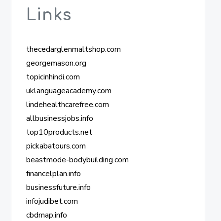
Links
thecedarglenmaltshop.com
georgemason.org
topicinhindi.com
uklanguageacademy.com
lindehealthcarefree.com
allbusinessjobs.info
top10products.net
pickabatours.com
beastmode-bodybuilding.com
financelplan.info
businessfuture.info
infojudibet.com
cbdmap.info