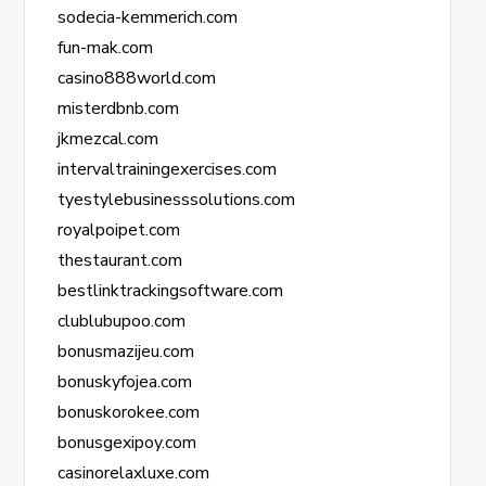
sodecia-kemmerich.com
fun-mak.com
casino888world.com
misterdbnb.com
jkmezcal.com
intervaltrainingexercises.com
tyestylebusinesssolutions.com
royalpoipet.com
thestaurant.com
bestlinktrackingsoftware.com
clublubupoo.com
bonusmazijeu.com
bonuskyfojea.com
bonuskorokee.com
bonusgexipoy.com
casinorelaxluxe.com