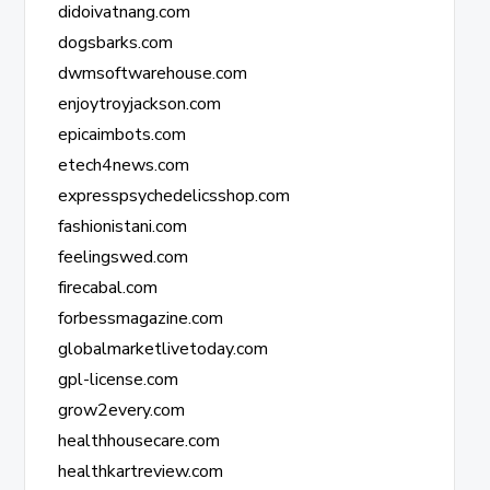
didoivatnang.com
dogsbarks.com
dwmsoftwarehouse.com
enjoytroyjackson.com
epicaimbots.com
etech4news.com
expresspsychedelicsshop.com
fashionistani.com
feelingswed.com
firecabal.com
forbessmagazine.com
globalmarketlivetoday.com
gpl-license.com
grow2every.com
healthhousecare.com
healthkartreview.com