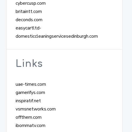
cybercusp.com
britaintt.com
deconds.com
easycartltd-
domesticcleaningservicesedinburgh.com
Links
uae-times.com
gamerifys.com
inspiratif.net
vsmsnetworks.com
offthem.com
ibommatv.com