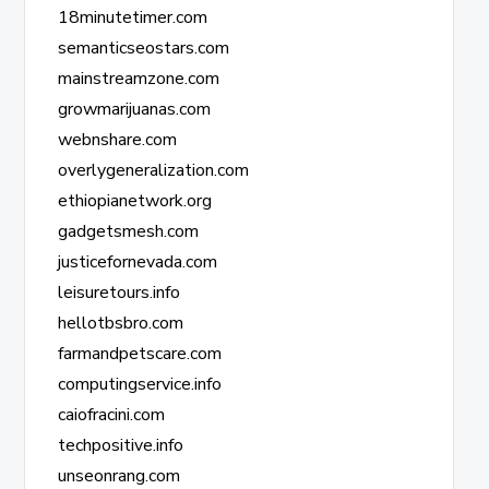
18minutetimer.com
semanticseostars.com
mainstreamzone.com
growmarijuanas.com
webnshare.com
overlygeneralization.com
ethiopianetwork.org
gadgetsmesh.com
justicefornevada.com
leisuretours.info
hellotbsbro.com
farmandpetscare.com
computingservice.info
caiofracini.com
techpositive.info
unseonrang.com