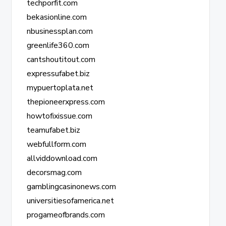
techporfit.com
bekasionline.com
nbusinessplan.com
greenlife360.com
cantshoutitout.com
expressufabet.biz
mypuertoplata.net
thepioneerxpress.com
howtofixissue.com
teamufabet.biz
webfullform.com
allviddownload.com
decorsmag.com
gamblingcasinonews.com
universitiesofamerica.net
progameofbrands.com