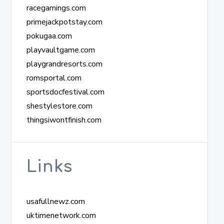
racegamings.com
primejackpotstay.com
pokugaa.com
playvaultgame.com
playgrandresorts.com
romsportal.com
sportsdocfestival.com
shestylestore.com
thingsiwontfinish.com
Links
usafullnewz.com
uktimenetwork.com