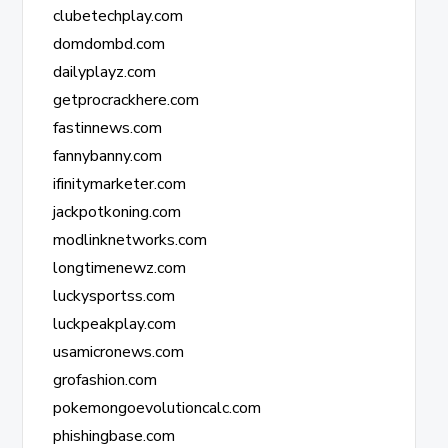
clubetechplay.com
domdombd.com
dailyplayz.com
getprocrackhere.com
fastinnews.com
fannybanny.com
ifinitymarketer.com
jackpotkoning.com
modlinknetworks.com
longtimenewz.com
luckysportss.com
luckpeakplay.com
usamicronews.com
grofashion.com
pokemongoevolutioncalc.com
phishingbase.com