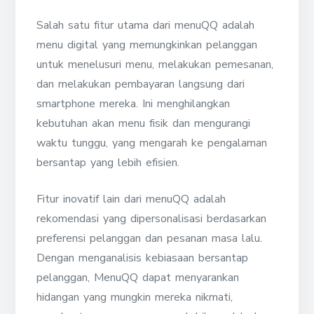
Salah satu fitur utama dari menuQQ adalah
menu digital yang memungkinkan pelanggan
untuk menelusuri menu, melakukan pemesanan,
dan melakukan pembayaran langsung dari
smartphone mereka. Ini menghilangkan
kebutuhan akan menu fisik dan mengurangi
waktu tunggu, yang mengarah ke pengalaman
bersantap yang lebih efisien.
Fitur inovatif lain dari menuQQ adalah
rekomendasi yang dipersonalisasi berdasarkan
preferensi pelanggan dan pesanan masa lalu.
Dengan menganalisis kebiasaan bersantap
pelanggan, MenuQQ dapat menyarankan
hidangan yang mungkin mereka nikmati,