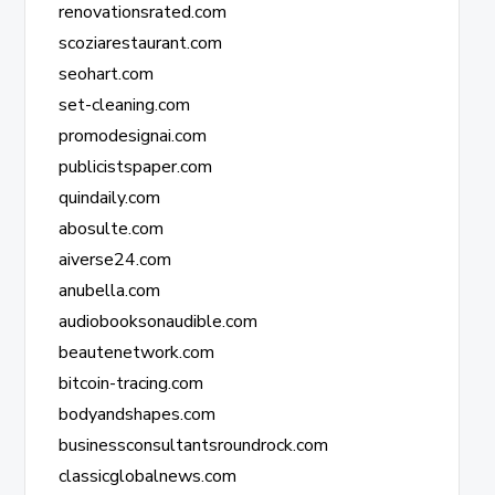
renovationsrated.com
scoziarestaurant.com
seohart.com
set-cleaning.com
promodesignai.com
publicistspaper.com
quindaily.com
abosulte.com
aiverse24.com
anubella.com
audiobooksonaudible.com
beautenetwork.com
bitcoin-tracing.com
bodyandshapes.com
businessconsultantsroundrock.com
classicglobalnews.com