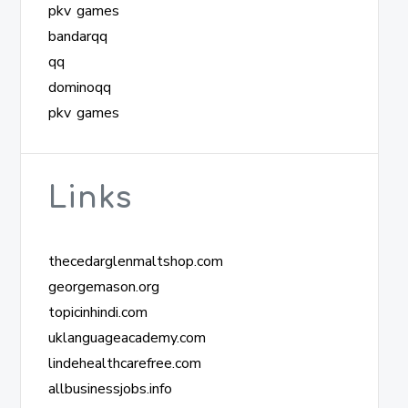
pkv games
bandarqq
qq
dominoqq
pkv games
Links
thecedarglenmaltshop.com
georgemason.org
topicinhindi.com
uklanguageacademy.com
lindehealthcarefree.com
allbusinessjobs.info