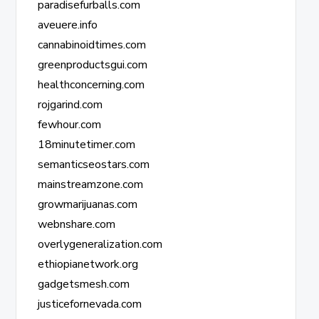
paradisefurballs.com
aveuere.info
cannabinoidtimes.com
greenproductsgui.com
healthconcerning.com
rojgarind.com
fewhour.com
18minutetimer.com
semanticseostars.com
mainstreamzone.com
growmarijuanas.com
webnshare.com
overlygeneralization.com
ethiopianetwork.org
gadgetsmesh.com
justicefornevada.com