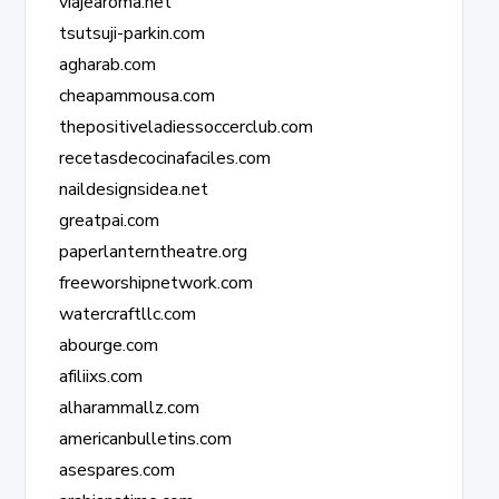
viajearoma.net
tsutsuji-parkin.com
agharab.com
cheapammousa.com
thepositiveladiessoccerclub.com
recetasdecocinafaciles.com
naildesignsidea.net
greatpai.com
paperlanterntheatre.org
freeworshipnetwork.com
watercraftllc.com
abourge.com
afiliixs.com
alharammallz.com
americanbulletins.com
asespares.com