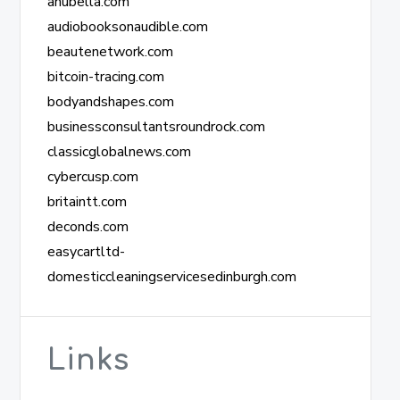
anubella.com
audiobooksonaudible.com
beautenetwork.com
bitcoin-tracing.com
bodyandshapes.com
businessconsultantsroundrock.com
classicglobalnews.com
cybercusp.com
britaintt.com
deconds.com
easycartltd-
domesticcleaningservicesedinburgh.com
Links