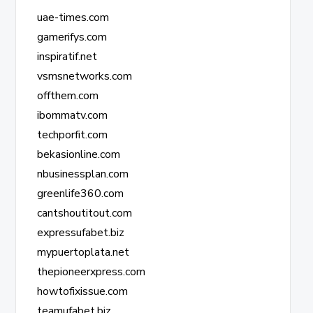
uae-times.com
gamerifys.com
inspiratif.net
vsmsnetworks.com
offthem.com
ibommatv.com
techporfit.com
bekasionline.com
nbusinessplan.com
greenlife360.com
cantshoutitout.com
expressufabet.biz
mypuertoplata.net
thepioneerxpress.com
howtofixissue.com
teamufabet.biz