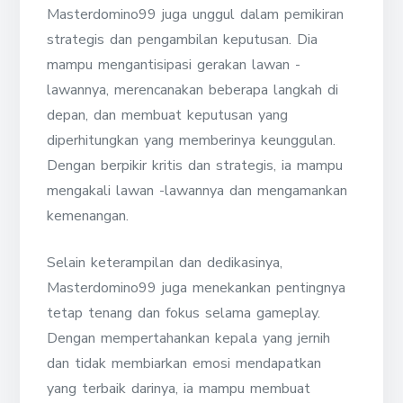
Masterdomino99 juga unggul dalam pemikiran
strategis dan pengambilan keputusan. Dia
mampu mengantisipasi gerakan lawan -
lawannya, merencanakan beberapa langkah di
depan, dan membuat keputusan yang
diperhitungkan yang memberinya keunggulan.
Dengan berpikir kritis dan strategis, ia mampu
mengakali lawan -lawannya dan mengamankan
kemenangan.
Selain keterampilan dan dedikasinya,
Masterdomino99 juga menekankan pentingnya
tetap tenang dan fokus selama gameplay.
Dengan mempertahankan kepala yang jernih
dan tidak membiarkan emosi mendapatkan
yang terbaik darinya, ia mampu membuat