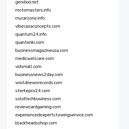
gendxxi.net
motomasters.info
mycarzone.info
vibecasaconcepts.com
quantum24.info
quantenki.com
businessmagazineusa.com
medicwellcare.com
vidsmall.com
businessnews2day.com
worldnewsrecords.com
sterilepro24.com
solidtechbusiness.com
reviewcardgaming.com
experiencedexpertstowingservice.com
blackheadsshop.com