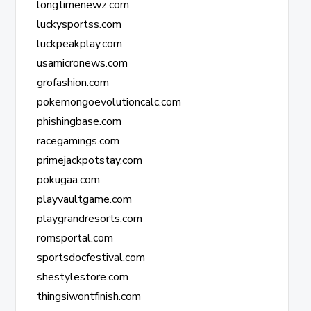
longtimenewz.com
luckysportss.com
luckpeakplay.com
usamicronews.com
grofashion.com
pokemongoevolutioncalc.com
phishingbase.com
racegamings.com
primejackpotstay.com
pokugaa.com
playvaultgame.com
playgrandresorts.com
romsportal.com
sportsdocfestival.com
shestylestore.com
thingsiwontfinish.com