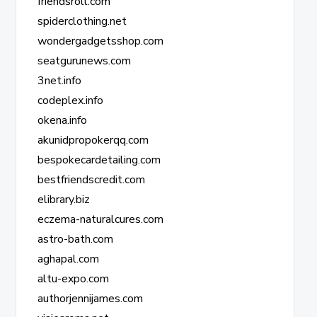
friendsroll.com
spiderclothing.net
wondergadgetsshop.com
seatgurunews.com
3net.info
codeplex.info
okena.info
akunidpropokerqq.com
bespokecardetailing.com
bestfriendscredit.com
elibrary.biz
eczema-naturalcures.com
astro-bath.com
aghapal.com
altu-expo.com
authorjennijames.com