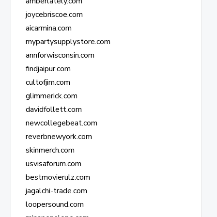
amberlately.com
joycebriscoe.com
aicarmina.com
mypartysupplystore.com
annforwisconsin.com
findjaipur.com
cultofjim.com
glimmerick.com
davidfollett.com
newcollegebeat.com
reverbnewyork.com
skinmerch.com
usvisaforum.com
bestmovierulz.com
jagalchi-trade.com
loopersound.com