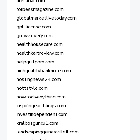
firecabal.com
forbessmagazine.com
globalmarketlivetoday.com
gpl-license.com
grow2every.com
healthhousecare.com
healthkartreview.com
helpquitporn.com
highqualitybanknote.com
hostingnews24.com
hottstyle.com
howtodiyanything.com
inspiringearthlings.com
investindependent.com
kralbozguncu1.com
landscapinggainesvillefl.com