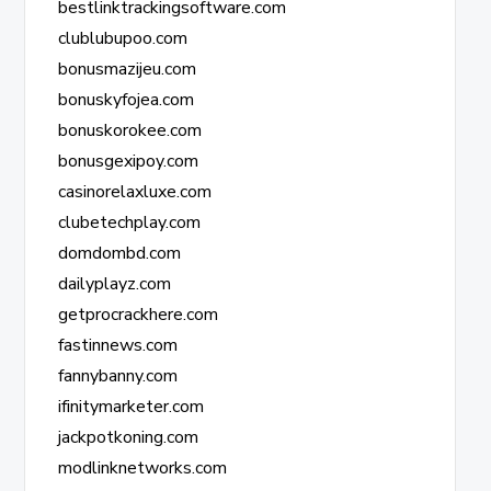
bestlinktrackingsoftware.com
clublubupoo.com
bonusmazijeu.com
bonuskyfojea.com
bonuskorokee.com
bonusgexipoy.com
casinorelaxluxe.com
clubetechplay.com
domdombd.com
dailyplayz.com
getprocrackhere.com
fastinnews.com
fannybanny.com
ifinitymarketer.com
jackpotkoning.com
modlinknetworks.com