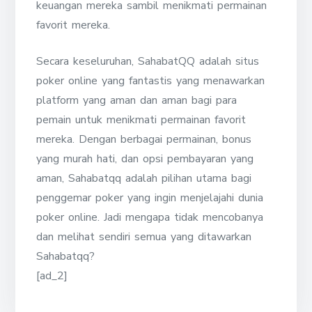
keuangan mereka sambil menikmati permainan
favorit mereka.
Secara keseluruhan, SahabatQQ adalah situs
poker online yang fantastis yang menawarkan
platform yang aman dan aman bagi para
pemain untuk menikmati permainan favorit
mereka. Dengan berbagai permainan, bonus
yang murah hati, dan opsi pembayaran yang
aman, Sahabatqq adalah pilihan utama bagi
penggemar poker yang ingin menjelajahi dunia
poker online. Jadi mengapa tidak mencobanya
dan melihat sendiri semua yang ditawarkan
Sahabatqq?
[ad_2]