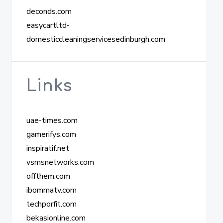
deconds.com
easycartltd-
domesticcleaningservicesedinburgh.com
Links
uae-times.com
gamerifys.com
inspiratif.net
vsmsnetworks.com
offthem.com
ibommatv.com
techporfit.com
bekasionline.com