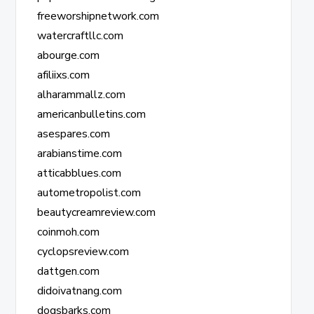
freeworshipnetwork.com
watercraftllc.com
abourge.com
afiliixs.com
alharammallz.com
americanbulletins.com
asespares.com
arabianstime.com
atticabblues.com
autometropolist.com
beautycreamreview.com
coinmoh.com
cyclopsreview.com
dattgen.com
didoivatnang.com
dogsbarks.com