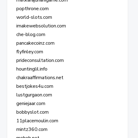
popthrone.com
world-slots.com
imakewebsolution.com
che-blog.com
pancakecoinz.com
flyfinley.com
prideconsultation.com
hountinglil.info
chakraaffirmations.net
bestjokes4u.com
lustgurgaon.com
geniejaar.com
bobbyslot.com
11placemoulin.com
mintz360.com
mohob.net