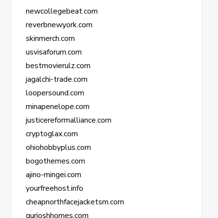
newcollegebeat.com
reverbnewyork.com
skinmerch.com
usvisaforum.com
bestmovierulz.com
jagalchi-trade.com
loopersound.com
minapenelope.com
justicereformalliance.com
cryptoglax.com
ohiohobbyplus.com
bogothemes.com
ajino-mingei.com
yourfreehost.info
cheapnorthfacejacketsm.com
gurjoshhomes.com