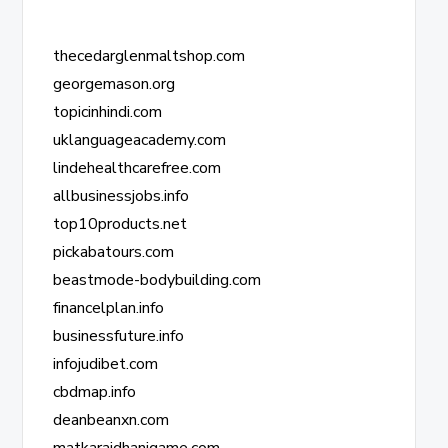
thecedarglenmaltshop.com
georgemason.org
topicinhindi.com
uklanguageacademy.com
lindehealthcarefree.com
allbusinessjobs.info
top10products.net
pickabatours.com
beastmode-bodybuilding.com
financelplan.info
businessfuture.info
infojudibet.com
cbdmap.info
deanbeanxn.com
matkarajdhanigame.com