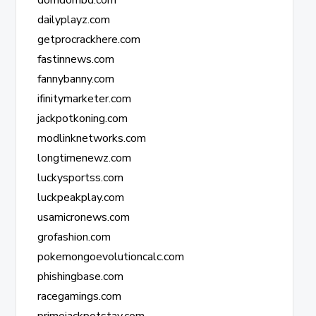
dailyplayz.com
getprocrackhere.com
fastinnews.com
fannybanny.com
ifinitymarketer.com
jackpotkoning.com
modlinknetworks.com
longtimenewz.com
luckysportss.com
luckpeakplay.com
usamicronews.com
grofashion.com
pokemongoevolutioncalc.com
phishingbase.com
racegamings.com
primejackpotstay.com