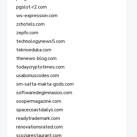
pgslot-r2.com
ws-expression.com
zchotels.com
zepfo.com
technologynews5.com
teknoeduka.com
thenews-blog.com
todaycryptotimes.com
usabonuscodes.com
sm-satta-makta-gods.com
softwaredegimnasios.com
soopermagazine.com
spacecoastdailys.com
readytrademark.com
renovationsrated.com
scoziarestaurant.com