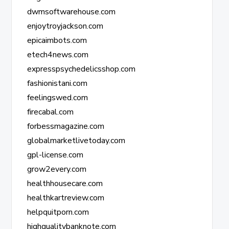
dwmsoftwarehouse.com
enjoytroyjackson.com
epicaimbots.com
etech4news.com
expresspsychedelicsshop.com
fashionistani.com
feelingswed.com
firecabal.com
forbessmagazine.com
globalmarketlivetoday.com
gpl-license.com
grow2every.com
healthhousecare.com
healthkartreview.com
helpquitporn.com
highqualitybanknote.com