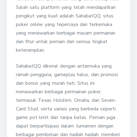
Salah satu platform yang telah mendapatkan
pengikut yang kuat adalah SahabatQQ, situs
poker online yang tepercaya dan terkemuka
yang menawarkan berbagai macam permainan
dan fitur untuk pemain dari semua tingkat
keterampilan.
SahabatQQ dikenal dengan antarmuka yang
ramah pengguna, gameplay halus, dan promosi
dan bonus yang murah hati. Situs ini
menawarkan berbagai permainan poker,
termasuk Texas Hold’em, Omaha, dan Seven-
Card Stud, serta variasi yang berbeda seperti
game pot-limit dan tanpa batas. Pemain juga
dapat berpartisipasi dalam turnamen dengan
berbagai pembelian dan hadiah hadiah, memberi