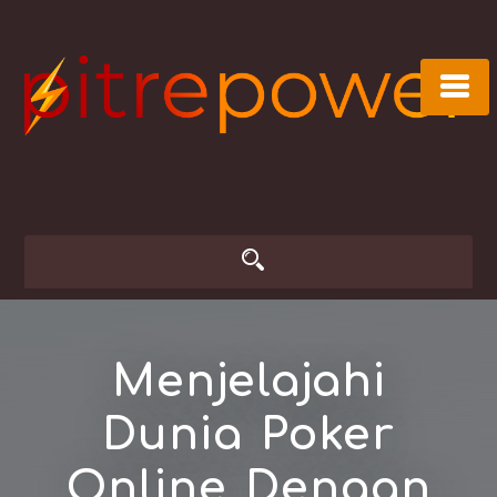
Skip
to
content
Menjelajahi
Dunia Poker
Online Dengan