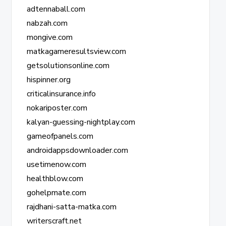
adtennaball.com
nabzah.com
mongive.com
matkagameresultsview.com
getsolutionsonline.com
hispinner.org
criticalinsurance.info
nokariposter.com
kalyan-guessing-nightplay.com
gameofpanels.com
androidappsdownloader.com
usetimenow.com
healthblow.com
gohelpmate.com
rajdhani-satta-matka.com
writerscraft.net