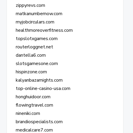
zippyrevs.com
matkanumbernow.com
myjobcirculars.com
healthmoreoverfitness.com
topslotxgames.com
routerloggnet.net
dantella6.com
slotsgamesone.com
hispinzone.com
kalyanbazarnights.com
top-online-casino-usa.com
honghuidoor.com
flowingtravel.com
nineniki.com
brandiospecialists.com
medicalcare7.com