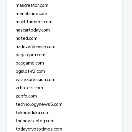
mascreator.com
menafahmi.com
mukhtarmeer.com
nascartoday.com
nqted.com
nzdriverlicence.com
pagalguru.com
pcegame.com
pgslot-r2.com
ws-expression.com
zchotels.com
zepfo.com
technologynews5.com
teknoeduka.com
thenews-blog.com
todaycryptotimes.com