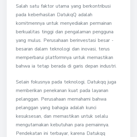
Salah satu faktor utama yang berkontribusi
pada keberhasilan DatukqQ adalah
komitmennya untuk menyediakan permainan
berkualitas tinggi dan pengalaman pengguna
yang mulus. Perusahaan berinvestasi besar -
besaran dalam teknologi dan inovasi, terus
memperbarui platformnya untuk memastikan
bahwa ia tetap berada di garis depan industri.
Selain fokusnya pada teknologi, Datukqq juga
memberikan penekanan kuat pada layanan
pelanggan. Perusahaan memahami bahwa
pelanggan yang bahagia adalah kunci
kesuksesan, dan memastikan untuk selalu
mengutamakan kebutuhan para pemainnya.
Pendekatan ini terbayar, karena Datukqq