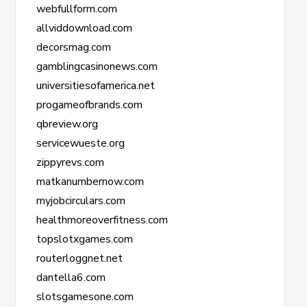
webfullform.com
allviddownload.com
decorsmag.com
gamblingcasinonews.com
universitiesofamerica.net
progameofbrands.com
qbreview.org
servicewueste.org
zippyrevs.com
matkanumbernow.com
myjobcirculars.com
healthmoreoverfitness.com
topslotxgames.com
routerloggnet.net
dantella6.com
slotsgamesone.com