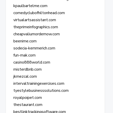
kpaulbartelme.com
comedyclubofhiltonhead.com
virtualartsassistant.com
theprimeinfographics.com
cheapvaliumordernow.com
beenime.com
sodecia-kemmerich.com
fun-mak.com
casino888world.com
misterdbnb.com
jkmezcal.com
intervaltrainingexercises.com
tyestylebusinesssolutions.com
royalpoipet.com
thestaurant.com
bestlinktrackingsoftware.com