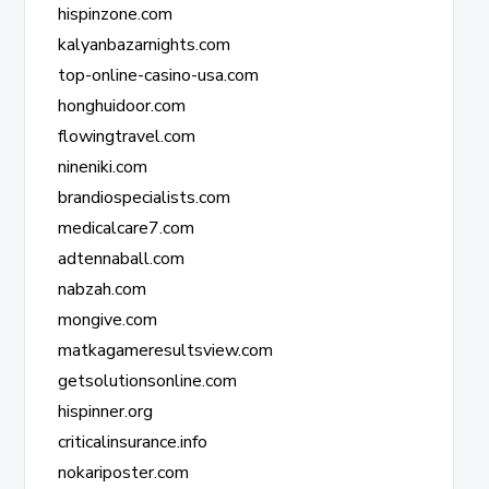
hispinzone.com
kalyanbazarnights.com
top-online-casino-usa.com
honghuidoor.com
flowingtravel.com
nineniki.com
brandiospecialists.com
medicalcare7.com
adtennaball.com
nabzah.com
mongive.com
matkagameresultsview.com
getsolutionsonline.com
hispinner.org
criticalinsurance.info
nokariposter.com