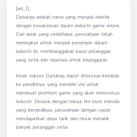
[ad_1]
Datukqq adalah nama yang menjadi identik
dengan kesuksesan dalam industri game online.
Dari awal yang sederhana, perusahaan telah
meningkat untuk menjadi pemimpin dalam
industri ini, membanggakan basis pelanggan
yang setia dan reputasi untuk keunggulan.
Kisah sukses Datukqq dapat ditelusuri kembali
ke pendirinya, yang memiliki visi untuk
membuat platform game yang akan merevolusi
industri. Dimulai dengan hanya tim kecil individu
yang berdedikasi, perusahaan dengan cepat
mendapatkan daya tarik dan mulai menarik
banyak pelanggan setia.