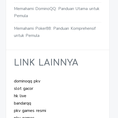
Memahami DominoQQ: Panduan Utama untuk
Pemula
Memahami Poker88: Panduan Komprehensif
untuk Pemula
LINK LAINNYA
dominoqq pkv
slot gacor
hk live
bandarqq
pkv games resmi
pkv games