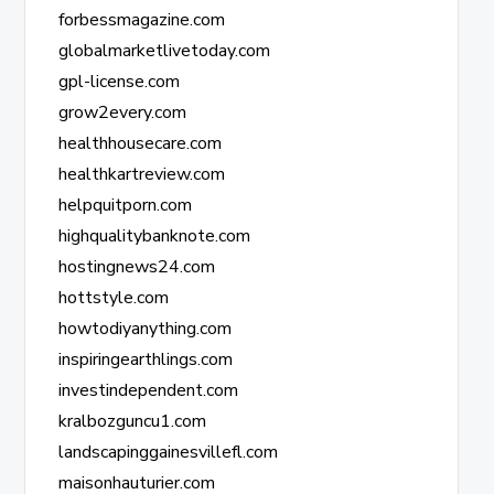
forbessmagazine.com
globalmarketlivetoday.com
gpl-license.com
grow2every.com
healthhousecare.com
healthkartreview.com
helpquitporn.com
highqualitybanknote.com
hostingnews24.com
hottstyle.com
howtodiyanything.com
inspiringearthlings.com
investindependent.com
kralbozguncu1.com
landscapinggainesvillefl.com
maisonhauturier.com