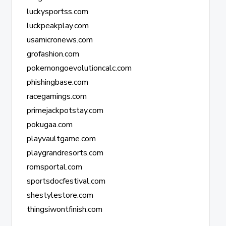
luckysportss.com
luckpeakplay.com
usamicronews.com
grofashion.com
pokemongoevolutioncalc.com
phishingbase.com
racegamings.com
primejackpotstay.com
pokugaa.com
playvaultgame.com
playgrandresorts.com
romsportal.com
sportsdocfestival.com
shestylestore.com
thingsiwontfinish.com