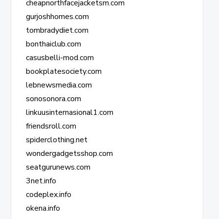
cheapnorthfacejacketsm.com
gurjoshhomes.com
tombradydiet.com
bonthaiclub.com
casusbelli-mod.com
bookplatesociety.com
lebnewsmedia.com
sonosonora.com
linkuusinternasional1.com
friendsroll.com
spiderclothing.net
wondergadgetsshop.com
seatgurunews.com
3net.info
codeplex.info
okena.info