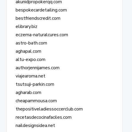
akunidpropokerqq.com
bespokecardetailing.com
bestfriendscredit.com
elibrary.biz
eczema-naturalcures.com
astro-bath.com
aghapal.com
altu-expo.com
authorjennijames.com
viajearoma.net
tsutsuji-parkin.com
agharab.com
cheapammousa.com
thepositiveladiessoccerclub.com
recetasdecocinafaciles.com
naildesignsidea.net