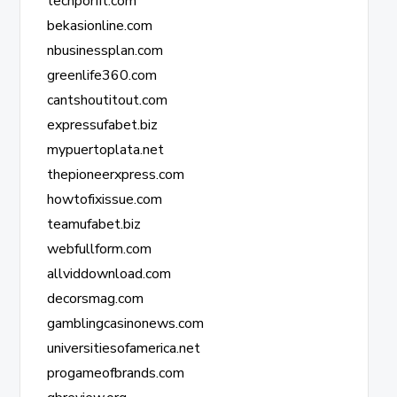
techporfit.com
bekasionline.com
nbusinessplan.com
greenlife360.com
cantshoutitout.com
expressufabet.biz
mypuertoplata.net
thepioneerxpress.com
howtofixissue.com
teamufabet.biz
webfullform.com
allviddownload.com
decorsmag.com
gamblingcasinonews.com
universitiesofamerica.net
progameofbrands.com