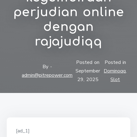
perjudian online
dengan
rajajudiqq
Posted on
Posted in
By -
September
Dominoqq
,
admin@pitrepower.com
29, 2025
Slot
[ad_1]