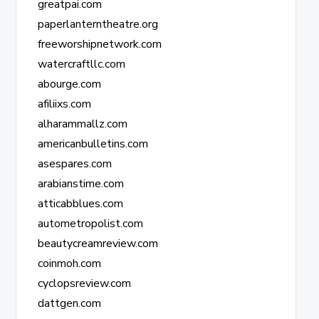
greatpai.com
paperlanterntheatre.org
freeworshipnetwork.com
watercraftllc.com
abourge.com
afiliixs.com
alharammallz.com
americanbulletins.com
asespares.com
arabianstime.com
atticabblues.com
autometropolist.com
beautycreamreview.com
coinmoh.com
cyclopsreview.com
dattgen.com