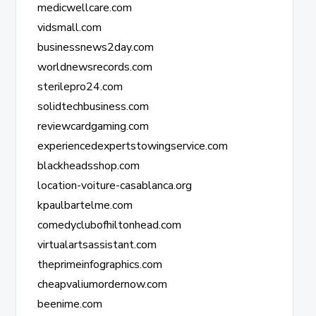
medicwellcare.com
vidsmall.com
businessnews2day.com
worldnewsrecords.com
sterilepro24.com
solidtechbusiness.com
reviewcardgaming.com
experiencedexpertstowingservice.com
blackheadsshop.com
location-voiture-casablanca.org
kpaulbartelme.com
comedyclubofhiltonhead.com
virtualartsassistant.com
theprimeinfographics.com
cheapvaliumordernow.com
beenime.com