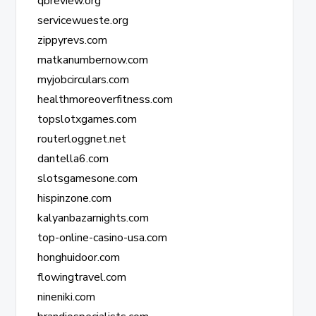
qbreview.org
servicewueste.org
zippyrevs.com
matkanumbernow.com
myjobcirculars.com
healthmoreoverfitness.com
topslotxgames.com
routerloggnet.net
dantella6.com
slotsgamesone.com
hispinzone.com
kalyanbazarnights.com
top-online-casino-usa.com
honghuidoor.com
flowingtravel.com
nineniki.com