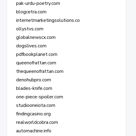
pak-urdu-poetry.com
blogcetra.com
internetmarketingsolutions.co
ollystvs.com
globalnewscx.com
dogslives.com
pdfbookplanet.com
queenofrattan.com
thequeenofrattan.com
denohubpro.com
blades-knife.com
one-piece-spoiler.com
studiooneiota.com
findingcasino.org
realworldcobra.com
automachine.info