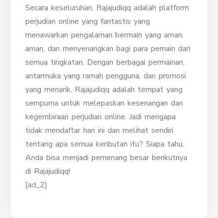
Secara keseluruhan, Rajajudiqq adalah platform
perjudian online yang fantastis yang
menawarkan pengalaman bermain yang aman,
aman, dan menyenangkan bagi para pemain dari
semua tingkatan. Dengan berbagai permainan,
antarmuka yang ramah pengguna, dan promosi
yang menarik, Rajajudiqq adalah tempat yang
sempurna untuk melepaskan kesenangan dan
kegembiraan perjudian online. Jadi mengapa
tidak mendaftar hari ini dan melihat sendiri
tentang apa semua keributan itu? Siapa tahu,
Anda bisa menjadi pemenang besar berikutnya
di Rajajudiqq!
[ad_2]