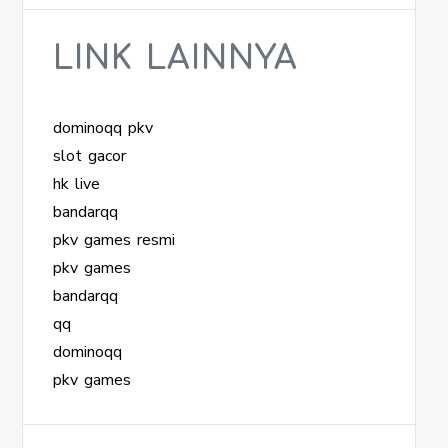
LINK LAINNYA
dominoqq pkv
slot gacor
hk live
bandarqq
pkv games resmi
pkv games
bandarqq
qq
dominoqq
pkv games