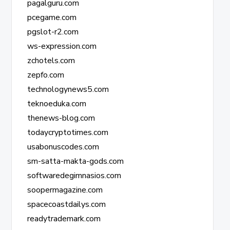
pagalguru.com
pcegame.com
pgslot-r2.com
ws-expression.com
zchotels.com
zepfo.com
technologynews5.com
teknoeduka.com
thenews-blog.com
todaycryptotimes.com
usabonuscodes.com
sm-satta-makta-gods.com
softwaredegimnasios.com
soopermagazine.com
spacecoastdailys.com
readytrademark.com