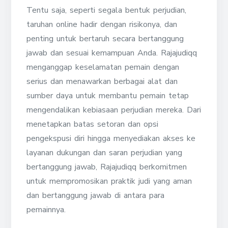
Tentu saja, seperti segala bentuk perjudian,
taruhan online hadir dengan risikonya, dan
penting untuk bertaruh secara bertanggung
jawab dan sesuai kemampuan Anda. Rajajudiqq
menganggap keselamatan pemain dengan
serius dan menawarkan berbagai alat dan
sumber daya untuk membantu pemain tetap
mengendalikan kebiasaan perjudian mereka. Dari
menetapkan batas setoran dan opsi
pengekspusi diri hingga menyediakan akses ke
layanan dukungan dan saran perjudian yang
bertanggung jawab, Rajajudiqq berkomitmen
untuk mempromosikan praktik judi yang aman
dan bertanggung jawab di antara para
pemainnya.