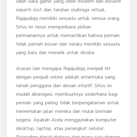
lebih suka game yang lebih modern dan inovatif
seperti slot dan taruhan olahraga virtual,
Rajajudiqq memiliki sesuatu untuk semua orang.
Situs ini terus memperbarui pilihan
permainannya untuk memastikan bahwa pemain
tidak pernah bosan dan selalu memiliki sesuatu
yang baru dan menarik untuk dicoba.
Alasan lain mengapa Rajajudiqq menjadi hit
dengan penjudi online adalah antarmuka yang
ramah pengguna dan desain intuitif. Situs ini
mudah dinavigasi, membuatnya sederhana bagi
pemain yang paling tidak berpengalaman untuk
menemukan jalan mereka dan mulai bermain
segera. Apakah Anda menggunakan komputer
desktop, laptop, atau perangkat seluler,
Rajajudiqq dapat diakses dari mana saja dengan