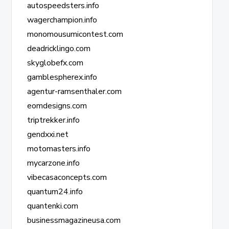
autospeedsters.info
wagerchampion.info
monomousumicontest.com
deadricklingo.com
skyglobefx.com
gamblespherex.info
agentur-ramsenthaler.com
eomdesigns.com
triptrekker.info
gendxxi.net
motomasters.info
mycarzone.info
vibecasaconcepts.com
quantum24.info
quantenki.com
businessmagazineusa.com