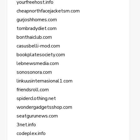
yourfreehost.info
cheapnorthfacejacketsm.com
gurjoshhomes.com
tombradydiet.com
bonthaiclub.com
casusbelli-mod.com
bookplatesociety.com
lebnewsmedia.com
sonosonora.com
linkuusinternasional1.com
friendsroll.com
spiderclothing.net
wondergadgetsshop.com
seatgurunews.com
3net.info
codeplex.info