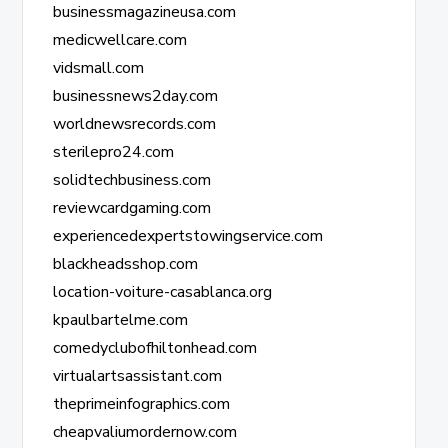
businessmagazineusa.com
medicwellcare.com
vidsmall.com
businessnews2day.com
worldnewsrecords.com
sterilepro24.com
solidtechbusiness.com
reviewcardgaming.com
experiencedexpertstowingservice.com
blackheadsshop.com
location-voiture-casablanca.org
kpaulbartelme.com
comedyclubofhiltonhead.com
virtualartsassistant.com
theprimeinfographics.com
cheapvaliumordernow.com