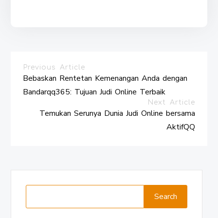
Previous Article
Bebaskan Rentetan Kemenangan Anda dengan
Bandarqq365: Tujuan Judi Online Terbaik
Next Article
Temukan Serunya Dunia Judi Online bersama
AktifQQ
Search