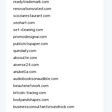
readytrademark.com
renovationsrated.com
scoziarestaurant.com
seohart.com
set-cleaning.com
promodesignai.com
publicistspaper.com
quindaily.com
abosulte.com
aiverse24.com
anubella.com
audiobooksonaudible.com
beautenetwork.com
bitcoin-tracing.com
bodyandshapes.com
businessconsultantsroundrock.com