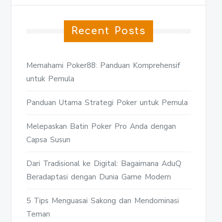
Recent Posts
Memahami Poker88: Panduan Komprehensif
untuk Pemula
Panduan Utama Strategi Poker untuk Pemula
Melepaskan Batin Poker Pro Anda dengan
Capsa Susun
Dari Tradisional ke Digital: Bagaimana AduQ
Beradaptasi dengan Dunia Game Modern
5 Tips Menguasai Sakong dan Mendominasi
Teman