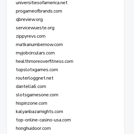
universitiesofamerica.net
progameofbrands.com
qbreview.org
servicewueste.org
zippyrevs.com
matkanumbernow.com
myjobcirculars.com
healthmoreoverfitness.com
topslotxgames.com
routerloggnet.net
dantella6.com
slotsgamesone.com
hispinzone.com
kalyanbazarnights.com
top-online-casino-usa.com
honghuidoor.com