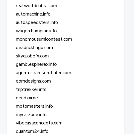
realworldcobra.com
automachine.info
autospeedsters.info
wagerchampion.info
monomousumicontest.com
deadricklingo.com
skyglobefx.com
gamblespherex.info
agentur-ramsenthaler.com
eomdesigns.com
triptrekker.info
gendxxi.net
motomasters.info
mycarzone.info
vibecasaconcepts.com
quantum24.info