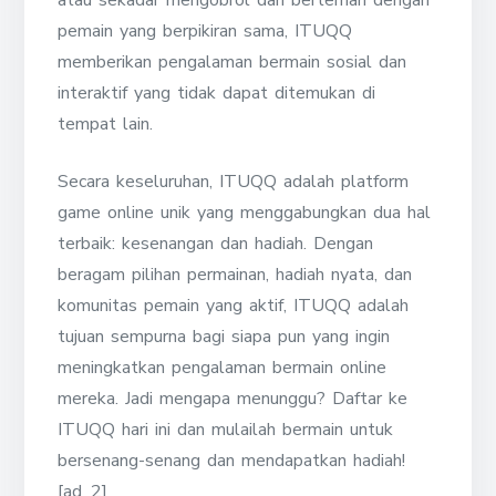
pemain yang berpikiran sama, ITUQQ
memberikan pengalaman bermain sosial dan
interaktif yang tidak dapat ditemukan di
tempat lain.
Secara keseluruhan, ITUQQ adalah platform
game online unik yang menggabungkan dua hal
terbaik: kesenangan dan hadiah. Dengan
beragam pilihan permainan, hadiah nyata, dan
komunitas pemain yang aktif, ITUQQ adalah
tujuan sempurna bagi siapa pun yang ingin
meningkatkan pengalaman bermain online
mereka. Jadi mengapa menunggu? Daftar ke
ITUQQ hari ini dan mulailah bermain untuk
bersenang-senang dan mendapatkan hadiah!
[ad_2]