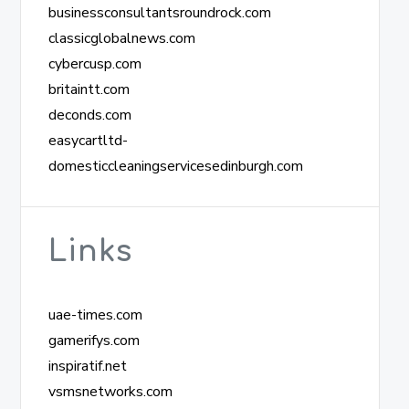
businessconsultantsroundrock.com
classicglobalnews.com
cybercusp.com
britaintt.com
deconds.com
easycartltd-
domesticcleaningservicesedinburgh.com
Links
uae-times.com
gamerifys.com
inspiratif.net
vsmsnetworks.com