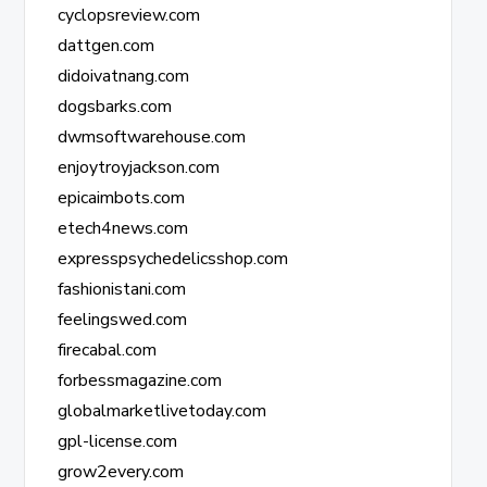
cyclopsreview.com
dattgen.com
didoivatnang.com
dogsbarks.com
dwmsoftwarehouse.com
enjoytroyjackson.com
epicaimbots.com
etech4news.com
expresspsychedelicsshop.com
fashionistani.com
feelingswed.com
firecabal.com
forbessmagazine.com
globalmarketlivetoday.com
gpl-license.com
grow2every.com