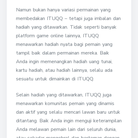
Namun bukan hanya variasi permainan yang
membedakan ITUQQ – tetapi juga imbalan dan
hadiah yang ditawarkan. Tidak seperti banyak
platform game online lainnya, ITUQQ
menawarkan hadiah nyata bagi pemain yang
tampil baik dalam permainan mereka. Baik
Anda ingin memenangkan hadiah uang tunai,
kartu hadiah, atau hadiah lainnya, selalu ada
sesuatu untuk dimainkan di ITUQQ.
Selain hadiah yang ditawarkan, ITUQQ juga
menawarkan komunitas pemain yang dinamis
dan aktif yang selalu mencari lawan baru untuk
ditantang. Baik Anda ingin menguji keterampilan
Anda melawan pemain lain dari seluruh dunia,
atau sekadar mengobrol dan berteman dengan