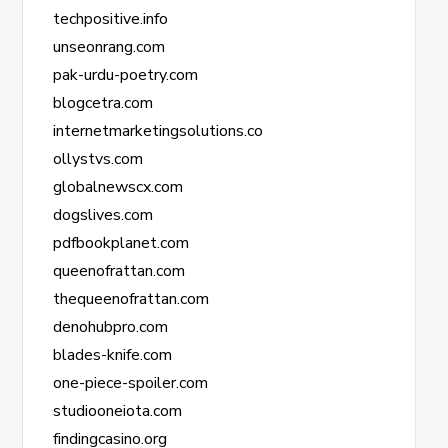
techpositive.info
unseonrang.com
pak-urdu-poetry.com
blogcetra.com
internetmarketingsolutions.co
ollystvs.com
globalnewscx.com
dogslives.com
pdfbookplanet.com
queenofrattan.com
thequeenofrattan.com
denohubpro.com
blades-knife.com
one-piece-spoiler.com
studiooneiota.com
findingcasino.org