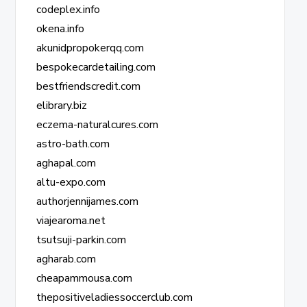
codeplex.info
okena.info
akunidpropokerqq.com
bespokecardetailing.com
bestfriendscredit.com
elibrary.biz
eczema-naturalcures.com
astro-bath.com
aghapal.com
altu-expo.com
authorjennijames.com
viajearoma.net
tsutsuji-parkin.com
agharab.com
cheapammousa.com
thepositiveladiessoccerclub.com