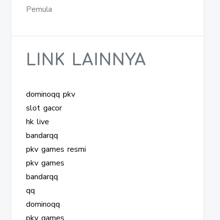
Pemula
LINK LAINNYA
dominoqq pkv
slot gacor
hk live
bandarqq
pkv games resmi
pkv games
bandarqq
qq
dominoqq
pkv games