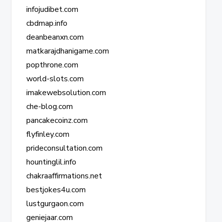
infojudibet.com
cbdmap.info
deanbeanxn.com
matkarajdhanigame.com
popthrone.com
world-slots.com
imakewebsolution.com
che-blog.com
pancakecoinz.com
flyfinley.com
prideconsultation.com
hountinglil.info
chakraaffirmations.net
bestjokes4u.com
lustgurgaon.com
geniejaar.com