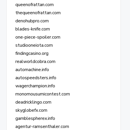
queenofrattan.com
thequeenofrattan.com
denohubpro.com
blades-knife.com
one-piece-spoiler.com
studiooneiota.com
findingcasino.org
realworldcobra.com
automachine.info
autospeedsters.info
wagerchampion.info
monomousumicontest.com
deadricklingo.com
skyglobefx.com
gamblespherex.info
agentur-ramsenthaler.com