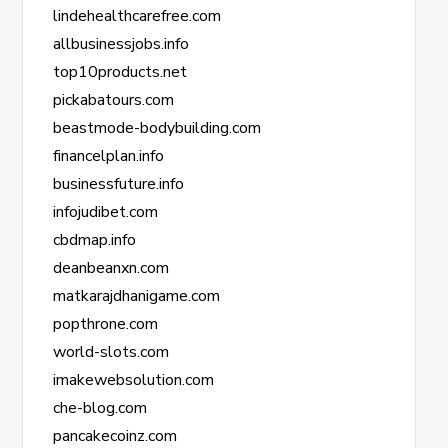
lindehealthcarefree.com
allbusinessjobs.info
top10products.net
pickabatours.com
beastmode-bodybuilding.com
financelplan.info
businessfuture.info
infojudibet.com
cbdmap.info
deanbeanxn.com
matkarajdhanigame.com
popthrone.com
world-slots.com
imakewebsolution.com
che-blog.com
pancakecoinz.com