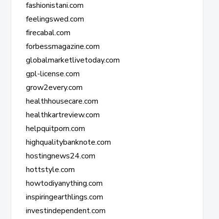
fashionistani.com
feelingswed.com
firecabal.com
forbessmagazine.com
globalmarketlivetoday.com
gpl-license.com
grow2every.com
healthhousecare.com
healthkartreview.com
helpquitporn.com
highqualitybanknote.com
hostingnews24.com
hottstyle.com
howtodiyanything.com
inspiringearthlings.com
investindependent.com