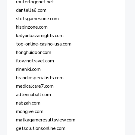
routerloggnet.net
dantella6.com
slotsgamesone.com
hispinzone.com
kalyanbazarnights.com
top-online-casino-usa.com
honghuidoor.com
flowingtravel.com
nineniki.com
brandiospecialists.com
medicalcare7.com
adtennaball.com
nabzah.com
mongive.com
matkagameresultsview.com
getsolutionsonline.com