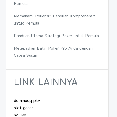
Pemula
Memahami Poker88: Panduan Komprehensif
untuk Pemula
Panduan Utama Strategi Poker untuk Pemula
Melepaskan Batin Poker Pro Anda dengan
Capsa Susun
LINK LAINNYA
dominoqq pkv
slot gacor
hk live