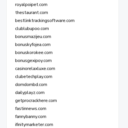
royalpoipet.com
thestaurant.com
bestlinktrackingsoftware.com
clublubupoo.com
bonusmazijeu.com
bonuskyfojea.com
bonuskorokee.com
bonusgexipoy.com
casinorelaxluxe.com
clubetechplay.com
domdombd.com
dailyplayz.com
getprocrackhere.com
fastinnews.com
fannybanny.com
ifinitymarketer.com