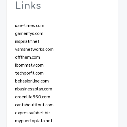
Links
uae-times.com
gamerifys.com
inspiratif.net
vsmsnetworks.com
offthem.com
ibommatv.com
techporfit.com
bekasionline.com
nbusinessplan.com
greenlife360.com
cantshoutitout.com
expressufabet.biz
mypuertoplata.net