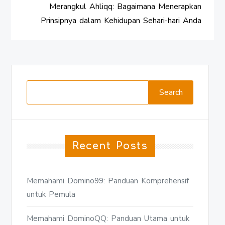
Merangkul Ahliqq: Bagaimana Menerapkan
Prinsipnya dalam Kehidupan Sehari-hari Anda
Search
Recent Posts
Memahami Domino99: Panduan Komprehensif
untuk Pemula
Memahami DominoQQ: Panduan Utama untuk