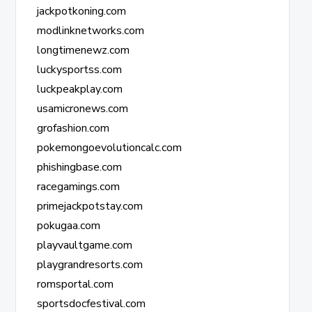
jackpotkoning.com
modlinknetworks.com
longtimenewz.com
luckysportss.com
luckpeakplay.com
usamicronews.com
grofashion.com
pokemongoevolutioncalc.com
phishingbase.com
racegamings.com
primejackpotstay.com
pokugaa.com
playvaultgame.com
playgrandresorts.com
romsportal.com
sportsdocfestival.com