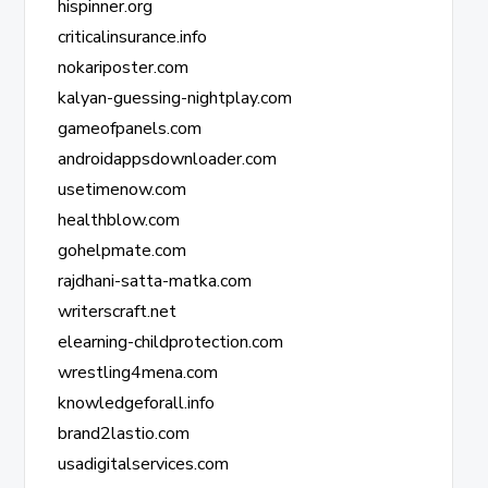
hispinner.org
criticalinsurance.info
nokariposter.com
kalyan-guessing-nightplay.com
gameofpanels.com
androidappsdownloader.com
usetimenow.com
healthblow.com
gohelpmate.com
rajdhani-satta-matka.com
writerscraft.net
elearning-childprotection.com
wrestling4mena.com
knowledgeforall.info
brand2lastio.com
usadigitalservices.com