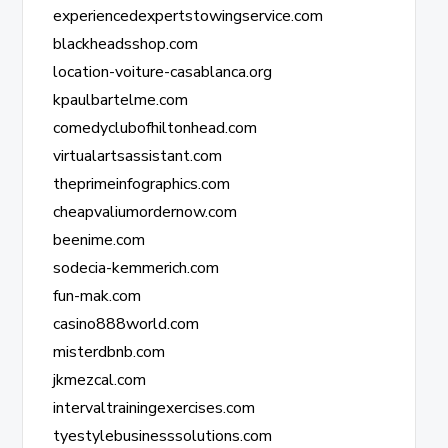
experiencedexpertstowingservice.com
blackheadsshop.com
location-voiture-casablanca.org
kpaulbartelme.com
comedyclubofhiltonhead.com
virtualartsassistant.com
theprimeinfographics.com
cheapvaliumordernow.com
beenime.com
sodecia-kemmerich.com
fun-mak.com
casino888world.com
misterdbnb.com
jkmezcal.com
intervaltrainingexercises.com
tyestylebusinesssolutions.com