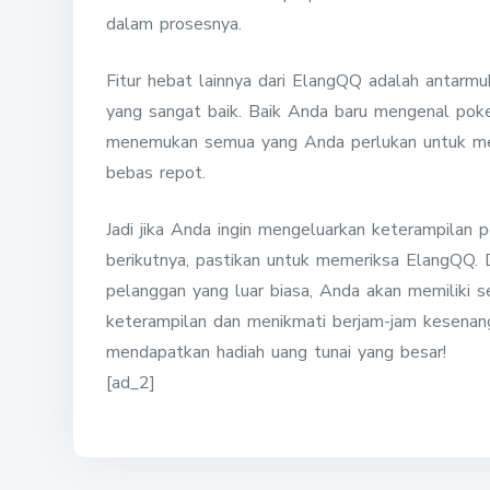
dalam prosesnya.
Fitur hebat lainnya dari ElangQQ adalah antar
yang sangat baik. Baik Anda baru mengenal poke
menemukan semua yang Anda perlukan untuk me
bebas repot.
Jadi jika Anda ingin mengeluarkan keterampila
berikutnya, pastikan untuk memeriksa ElangQQ.
pelanggan yang luar biasa, Anda akan memiliki
keterampilan dan menikmati berjam-jam kesenan
mendapatkan hadiah uang tunai yang besar!
[ad_2]