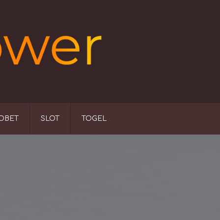
OBET
SLOT
TOGEL