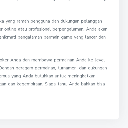
muka yang ramah pengguna dan dukungan pelanggan
r online atau profesional berpengalaman, Anda akan
nikmati pengalaman bermain game yang lancar dan
n poker Anda dan membawa permainan Anda ke level
 Dengan beragam permainan, turnamen, dan dukungan
 semua yang Anda butuhkan untuk meningkatkan
gan dan kegembiraan. Siapa tahu, Anda bahkan bisa