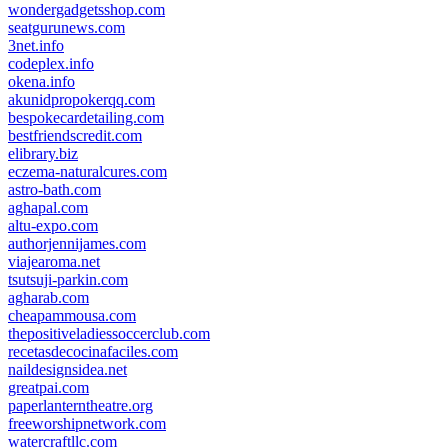
wondergadgetsshop.com
seatgurunews.com
3net.info
codeplex.info
okena.info
akunidpropokerqq.com
bespokecardetailing.com
bestfriendscredit.com
elibrary.biz
eczema-naturalcures.com
astro-bath.com
aghapal.com
altu-expo.com
authorjennijames.com
viajearoma.net
tsutsuji-parkin.com
agharab.com
cheapammousa.com
thepositiveladiessoccerclub.com
recetasdecocinafaciles.com
naildesignsidea.net
greatpai.com
paperlanterntheatre.org
freeworshipnetwork.com
watercraftllc.com