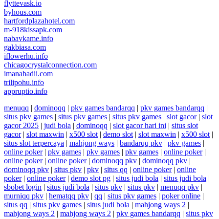
flyttevask.io
byhous.com
hartfordplazahotel.com
m-918kissapk.com
nabavkame.info
gakbiasa.com
iflowerhu.info
chicagocrystalconnection.com
imanabadii.com
trilipohu.info
appruptio.info
menuqq
|
dominoqq
|
pkv games bandarqq
|
pkv games bandarqq
|
situs pkv games
|
situs pkv games
|
situs pkv games
|
slot gacor
|
slot
gacor 2025
|
judi bola
|
dominoqq
|
slot gacor hari ini
|
situs slot
gacor
|
slot maxwin
|
x500 slot
|
demo slot
|
slot maxwin
|
x500 slot
|
situs slot terpercaya
|
mahjong ways
|
bandarqq pkv
|
pkv games
|
online poker
|
pkv games
|
pkv games
|
pkv games
|
online poker
|
online poker
|
online poker
|
dominoqq pkv
|
dominoqq pkv
|
dominoqq pkv
|
situs pkv
|
pkv
|
situs qq
|
online poker
|
online
poker
|
online poker
|
demo slot pg
|
situs judi bola
|
situs judi bola
|
sbobet login
|
situs judi bola
|
situs pkv
|
situs pkv
|
menuqq pkv
|
murniqq pkv
|
hematqq pkv
|
qq
|
situs pkv games
|
poker online
|
situs qq
|
situs pkv games
|
situs judi bola
|
mahjong ways 2
|
mahjong ways 2
|
mahjong ways 2
|
pkv games bandarqq
|
situs pkv