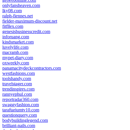
getwebonline.com
onlyfansheaven.com
lky08.com
ralph-fiennes.net
fielder-maximum-discount.net
fitfllex.com
genesisbusinesscredit.com
inforuang.com
kindsmarket.com
luvelylife.com
macramb.com
mypet-diary.com
oxweekly.com
panamacitydeckcontractors.com
westfashions.com
toolshandy.com
travelstager.com
trendinspires.com
rannyephul.com
reportradar360.com
swaggyfashion.com
taraftariumtv10.com
questionquery.com
bodybuildinglegend.com
brilliant-nails.com