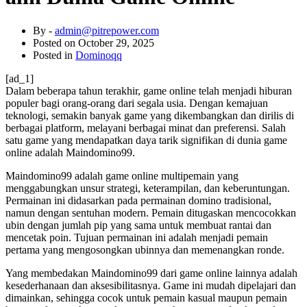
By -
admin@pitrepower.com
Posted on October 29, 2025
Posted in
Dominoqq
[ad_1]
Dalam beberapa tahun terakhir, game online telah menjadi hiburan
populer bagi orang-orang dari segala usia. Dengan kemajuan
teknologi, semakin banyak game yang dikembangkan dan dirilis di
berbagai platform, melayani berbagai minat dan preferensi. Salah
satu game yang mendapatkan daya tarik signifikan di dunia game
online adalah Maindomino99.
Maindomino99 adalah game online multipemain yang
menggabungkan unsur strategi, keterampilan, dan keberuntungan.
Permainan ini didasarkan pada permainan domino tradisional,
namun dengan sentuhan modern. Pemain ditugaskan mencocokkan
ubin dengan jumlah pip yang sama untuk membuat rantai dan
mencetak poin. Tujuan permainan ini adalah menjadi pemain
pertama yang mengosongkan ubinnya dan memenangkan ronde.
Yang membedakan Maindomino99 dari game online lainnya adalah
kesederhanaan dan aksesibilitasnya. Game ini mudah dipelajari dan
dimainkan, sehingga cocok untuk pemain kasual maupun pemain