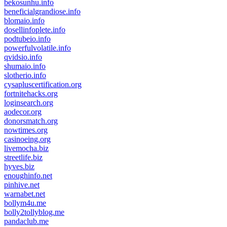
bekosunhu.info
beneficialgrandiose.info
blomaio.info
dosellinfoplete.info
podtubeio.info
powerfulvolatile.info
qvidsio.info
shumaio.info
slotherio.info
cysapluscertification.org
fortnitehacks.org
loginsearch.org
aodecor.org
donorsmatch.org
nowtimes.org
casinoeing.org
livemocha.biz
streetlife.biz
hyves.biz
enoughinfo.net
pinhive.net
warnabet.net
bollym4u.me
bolly2tollyblog.me
pandaclub.me