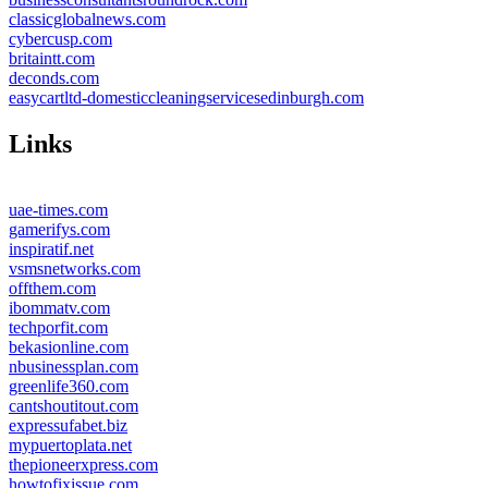
classicglobalnews.com
cybercusp.com
britaintt.com
deconds.com
easycartltd-domesticcleaningservicesedinburgh.com
Links
uae-times.com
gamerifys.com
inspiratif.net
vsmsnetworks.com
offthem.com
ibommatv.com
techporfit.com
bekasionline.com
nbusinessplan.com
greenlife360.com
cantshoutitout.com
expressufabet.biz
mypuertoplata.net
thepioneerxpress.com
howtofixissue.com