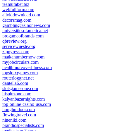
teamufabet.biz
webfullform.com
allviddownload.com
decorsmag.com
gamblingcasinonews.com
universitiesofamerica.net
progameofbrands.com
qbreview.org
servicewueste.org
zippyrevs.com
matkanumbernow.com
myjobcirculars.com
healthmoreoverfitness.com
topslotxgames.com
routerloggnet.net
dantella6.com
slotsgamesone.com
hispinzone.com
kalyanbazarnights.com
top-online-casino-usa.com
honghuidoor.com
flowingtravel.com
nineniki.com
brandiospecialists.com
medicalcare7.com