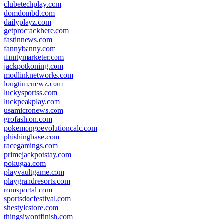
clubetechplay.com
domdombd.com
dailyplayz.com
getprocrackhere.com
fastinnews.com
fannybanny.com
ifinitymarketer.com
jackpotkoning.com
modlinknetworks.com
longtimenewz.com
luckysportss.com
luckpeakplay.com
usamicronews.com
grofashion.com
pokemongoevolutioncalc.com
phishingbase.com
racegamings.com
primejackpotstay.com
pokugaa.com
playvaultgame.com
playgrandresorts.com
romsportal.com
sportsdocfestival.com
shestylestore.com
thingsiwontfinish.com