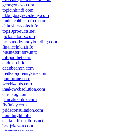
georgemason.org
topicinhindi.com
uklanguageacademy.com
lindehealthcarefree.com
allbusinessjobs.info
top10products.net
pickabatours.com
beastmode-bodybuilding.com
financelplan.info
businessfuture.info
infojudibet.com
cbdmap.info
deanbeanxn.com
matkarajdhanigame.com
popthrone.com
world-slots.com
imakewebsolution.com
che-blog.com
pancakecoinz.com
flyfinley.com
prideconsultation.com
hountinglil.info
chakraaffirmations.net
bestjokes4u.com